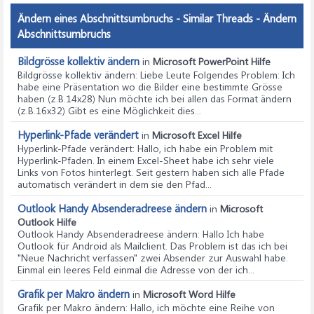
Ändern eines Abschnittsumbruchs - Similar Threads - Ändern
Abschnittsumbruchs
Bildgrösse kollektiv ändern
in
Microsoft PowerPoint Hilfe
Bildgrösse kollektiv ändern
: Liebe Leute Folgendes Problem: Ich
habe eine Präsentation wo die Bilder eine bestimmte Grösse
haben (z.B.14x28) Nun möchte ich bei allen das Format ändern
(z.B.16x32) Gibt es eine Möglichkeit dies...
Hyperlink-Pfade verändert
in
Microsoft Excel Hilfe
Hyperlink-Pfade verändert
: Hallo, ich habe ein Problem mit
Hyperlink-Pfaden. In einem Excel-Sheet habe ich sehr viele
Links von Fotos hinterlegt. Seit gestern haben sich alle Pfade
automatisch verändert in dem sie den Pfad...
Outlook Handy Absenderadreese ändern
in
Microsoft
Outlook Hilfe
Outlook Handy Absenderadreese ändern
: Hallo Ich habe
Outlook für Android als Mailclient. Das Problem ist das ich bei
"Neue Nachricht verfassen" zwei Absender zur Auswahl habe.
Einmal ein leeres Feld einmal die Adresse von der ich...
Grafik per Makro ändern
in
Microsoft Word Hilfe
Grafik per Makro ändern
: Hallo, ich möchte eine Reihe von