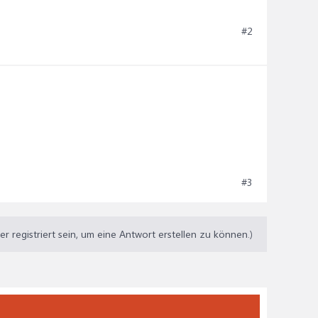
#2
#3
 registriert sein, um eine Antwort erstellen zu können.)