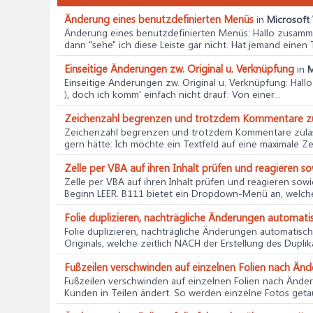
Änderung eines benutzdefinierten Menüs
in
Microsoft 
Änderung eines benutzdefinierten Menüs
: Hallo zusam
dann "sehe" ich diese Leiste gar nicht. Hat jemand einen Ti
Einseitige Änderungen zw. Original u. Verknüpfung
in
M
Einseitige Änderungen zw. Original u. Verknüpfung
: Hall
), doch ich komm' einfach nicht drauf: Von einer...
Zeichenzahl begrenzen und trotzdem Kommentare z
Zeichenzahl begrenzen und trotzdem Kommentare zula
gern hätte: Ich möchte ein Textfeld auf eine maximale Ze
Zelle per VBA auf ihren Inhalt prüfen und reagieren s
Zelle per VBA auf ihren Inhalt prüfen und reagieren sow
Beginn LEER. B111 bietet ein Dropdown-Menü an, welches
Folie duplizieren, nachträgliche Änderungen automat
Folie duplizieren, nachträgliche Änderungen automatisc
Originals, welche zeitlich NACH der Erstellung des Duplik
Fußzeilen verschwinden auf einzelnen Folien nach Än
Fußzeilen verschwinden auf einzelnen Folien nach Ände
Kunden in Teilen ändert. So werden einzelne Fotos getau