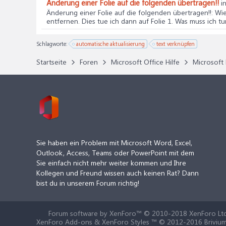
Änderung einer Folie auf die folgenden übertragen!!
i
Änderung einer Folie auf die folgenden übertragen!!
: Wi
entfernen. Dies tue ich dann auf Folie 1. Was muss ich tun
Schlagworte:
automatische aktualisierung
text verknüpfen
Startseite
Foren
Microsoft Office Hilfe
Microsoft 
Sie haben ein Problem mit Microsoft Word, Excel,
Outlook, Access, Teams oder PowerPoint mit dem
Sie einfach nicht mehr weiter kommen und Ihre
Kollegen und Freund wissen auch keinen Rat? Dann
bist du in unserem Forum richtig!
Forum software by XenForo™
© 2010-2018 XenForo Ltd
XenForo Add-ons & XenForo Styles ™ © 2012-2016 Brivium