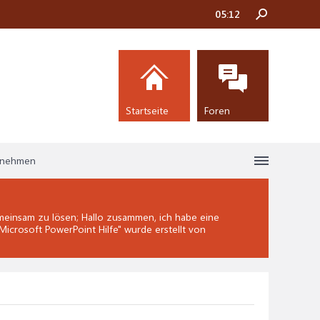
05:12
Startseite
Foren
ernehmen
einsam zu lösen; Hallo zusammen, ich habe eine
Microsoft PowerPoint Hilfe
" wurde erstellt von