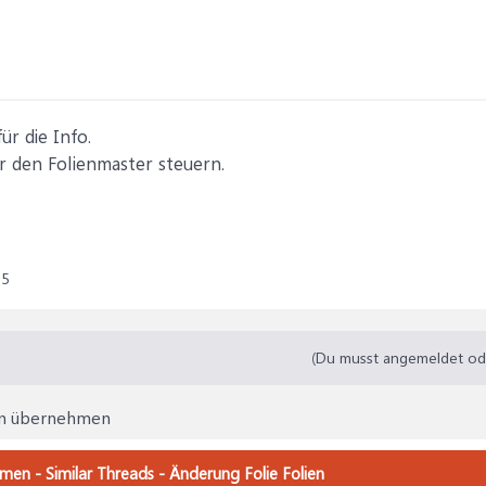
ür die Info.
r den Folienmaster steuern.
25
(Du musst angemeldet oder
lien übernehmen
hmen - Similar Threads - Änderung Folie Folien