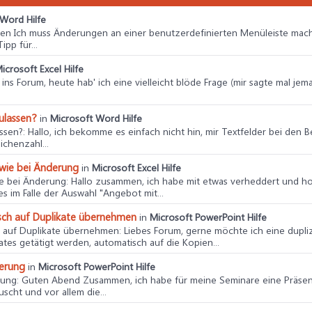
Word Hilfe
men Ich muss Änderungen an einer benutzerdefinierten Menüleiste mac
pp für...
icrosoft Excel Hilfe
o ins Forum, heute hab' ich eine vielleicht blöde Frage (mir sagte mal j
ulassen?
in
Microsoft Word Hilfe
ssen?
: Hallo, ich bekomme es einfach nicht hin, mir Textfelder bei den
ichenzahl...
owie bei Änderung
in
Microsoft Excel Hilfe
ie bei Änderung
: Hallo zusammen, ich habe mit etwas verheddert und hof
 im Falle der Auswahl "Angebot mit...
isch auf Duplikate übernehmen
in
Microsoft PowerPoint Hilfe
h auf Duplikate übernehmen
: Liebes Forum, gerne möchte ich eine dupli
ates getätigt werden, automatisch auf die Kopien...
derung
in
Microsoft PowerPoint Hilfe
rung
: Guten Abend Zusammen, ich habe für meine Seminare eine Präsenta
scht und vor allem die...