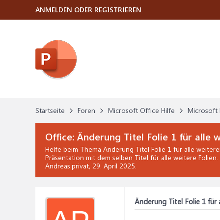
ANMELDEN ODER REGISTRIEREN
Startseite
Foren
Microsoft Office Hilfe
Microsoft 
Office:
Änderung Titel Folie 1 für alle
Helfe beim Thema
Änderung Titel Folie 1 für alle weite
Präsentation mit dem selben Titel für alle weitere Folien
Andreas.privat,
29. April 2025
.
Änderung Titel Folie 1 für