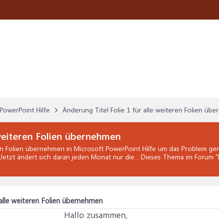
PowerPoint Hilfe
Änderung Titel Folie 1 für alle weiteren Folien üb
 weiteren Folien übernehmen
ren Folien übernehmen
in
Microsoft PowerPoint Hilfe
um das Problem gem
. Jetzt ändert sich daran jeden Monat nur die... Dieses Thema im Forum "
 alle weiteren Folien übernehmen
Hallo zusammen,