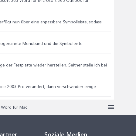
crosoft 365 Word für Microsoft 365 Outlook für
erfügt nun über eine anpassbare Symbolleiste, sodass
s sogenannte Menüband und die Symboleiste
der Festplatte wieder herstellen. Seither stelle ich bei
ice 2003 Pro verändert, dann verschwinden einige
in Word für Mac
Partner
Soziale Medien