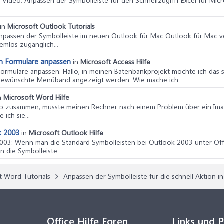
: Video: Anpassen der Symbolleiste für den Schnellzugriff Excel für Mi
in
Microsoft Outlook Tutorials
Anpassen der Symbolleiste im neuen Outlook für Mac Outlook für Mac v
emlos zugänglich...
n Formulare anpassen
in
Microsoft Access Hilfe
Formulare anpassen
: Hallo, in meinen Batenbankprojekt möchte ich da
 gewünschte Menüband angezeigt werden. Wie mache ich...
n
Microsoft Word Hilfe
llo zusammen, musste meinen Rechner nach einem Problem über ein Image 
ich sie...
k 2003
in
Microsoft Outlook Hilfe
2003
: Wenn man die Standard Symbolleisten bei Outlook 2003 unter Off
 die Symbolleiste...
t Word Tutorials
Anpassen der Symbolleiste für die schnell Aktion 
Office Hilfe Foren
Links und 