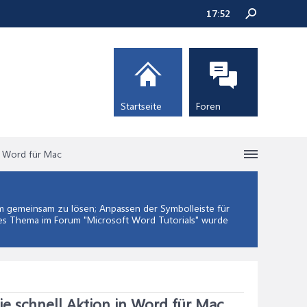
17:52
Startseite
Foren
in Word für Mac
 gemeinsam zu lösen; Anpassen der Symbolleiste für
ses Thema im Forum "
Microsoft Word Tutorials
" wurde
ie schnell Aktion in Word für Mac