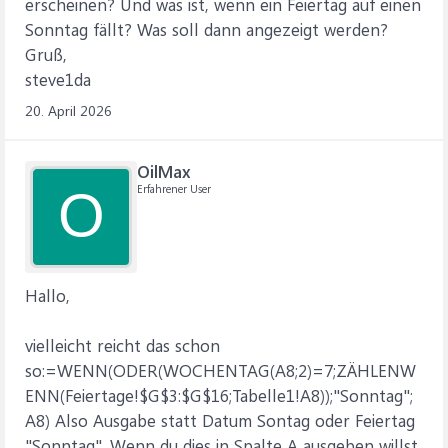
erscheinen? Und was ist, wenn ein Feiertag auf einen
Sonntag fällt? Was soll dann angezeigt werden?
Gruß,
steve1da
20. April 2026
OilMax
Erfahrener User
O
Hallo,
vielleicht reicht das schon
so:=WENN(ODER(WOCHENTAG(A8;2)=7;ZÄHLENW
ENN(Feiertage!$G$3:$G$16;Tabelle1!A8));"Sonntag";
A8) Also Ausgabe statt Datum Sontag oder Feiertag
"Sonntag". Wenn du dies in Spalte A ausgeben willst