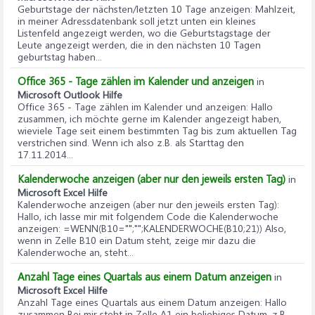
Geburtstage der nächsten/letzten 10 Tage anzeigen
: Mahlzeit,
in meiner Adressdatenbank soll jetzt unten ein kleines
Listenfeld angezeigt werden, wo die Geburtstagstage der
Leute angezeigt werden, die in den nächsten 10 Tagen
geburtstag haben...
Office 365 - Tage zählen im Kalender und anzeigen
in
Microsoft Outlook Hilfe
Office 365 - Tage zählen im Kalender und anzeigen
: Hallo
zusammen, ich möchte gerne im Kalender angezeigt haben,
wieviele Tage seit einem bestimmten Tag bis zum aktuellen Tag
verstrichen sind. Wenn ich also z.B. als Starttag den
17.11.2014...
Kalenderwoche anzeigen (aber nur den jeweils ersten Tag)
in
Microsoft Excel Hilfe
Kalenderwoche anzeigen (aber nur den jeweils ersten Tag)
:
Hallo, ich lasse mir mit folgendem Code die Kalenderwoche
anzeigen: =WENN(B10="";"";KALENDERWOCHE(B10;21)) Also,
wenn in Zelle B10 ein Datum steht, zeige mir dazu die
Kalenderwoche an, steht...
Anzahl Tage eines Quartals aus einem Datum anzeigen
in
Microsoft Excel Hilfe
Anzahl Tage eines Quartals aus einem Datum anzeigen
: Hallo
zusammen Bei mir steht in Zelle A1 ein beliebiges Datum, z.B.