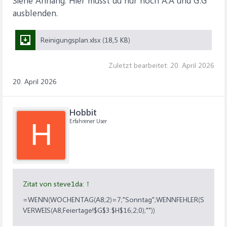
Siehe Anhang. Hier musst du nur noch A:A und G:G
ausblenden.
Reinigungsplan.xlsx (18,5 KB)
Zuletzt bearbeitet:
20. April 2026
20. April 2026
Hobbit
Erfahrener User
H
Zitat von steve1da:
↑
=WENN(WOCHENTAG(A8;2)=7;"Sonntag";WENNFEHLER(S
VERWEIS(A8;Feiertage!$G$3:$H$16;2;0);""))