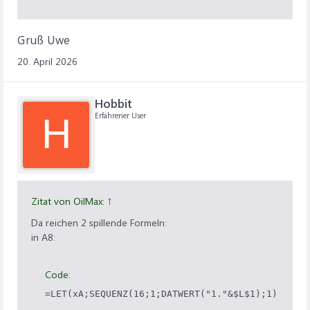
Gruß Uwe
20. April 2026
Hobbit
Erfahrener User
H
Zitat von OilMax:
↑
Da reichen 2 spillende Formeln:
in A8:
Code:
=LET(xA;SEQUENZ(16;1;DATWERT("1."&$L$1);1);MAP(