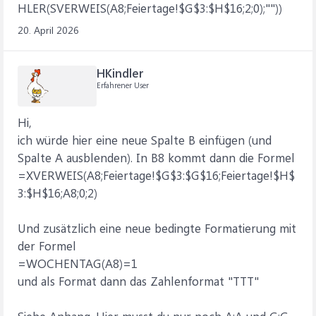
HLER(SVERWEIS(A8;Feiertage!$G$3:$H$16;2;0);""))
20. April 2026
HKindler
Erfahrener User
Hi,
ich würde hier eine neue Spalte B einfügen (und
Spalte A ausblenden). In B8 kommt dann die Formel
=XVERWEIS(A8;Feiertage!$G$3:$G$16;Feiertage!$H$
3:$H$16;A8;0;2)
Und zusätzlich eine neue bedingte Formatierung mit
der Formel
=WOCHENTAG(A8)=1
und als Format dann das Zahlenformat "TTT"