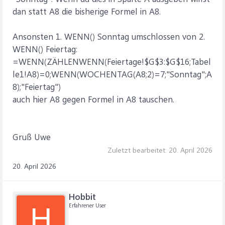
dan statt A8 die bisherige Formel in A8.
Ansonsten 1. WENN() Sonntag umschlossen von 2.
WENN() Feiertag:
=WENN(ZÄHLENWENN(Feiertage!$G$3:$G$16;Tabel
le1!A8)=0;WENN(WOCHENTAG(A8;2)=7;"Sonntag";A
8);"Feiertag")
auch hier A8 gegen Formel in A8 tauschen.
Gruß Uwe
Zuletzt bearbeitet:
20. April 2026
20. April 2026
Hobbit
Erfahrener User
H