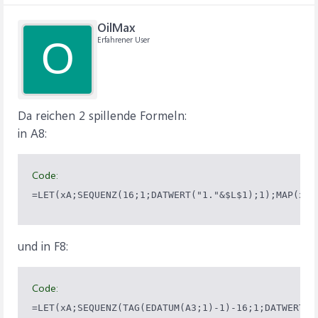
OilMax
Erfahrener User
O
Da reichen 2 spillende Formeln:
in A8:
Code:
=LET(xA;SEQUENZ(16;1;DATWERT("1."&$L$1);1);MAP(xA;
und in F8:
Code:
=LET(xA;SEQUENZ(TAG(EDATUM(A3;1)-1)-16;1;DATWERT("