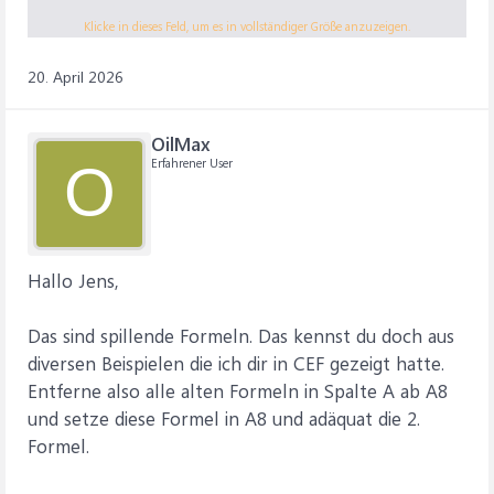
Klicke in dieses Feld, um es in vollständiger Größe anzuzeigen.
und in F8:
20. April 2026
Code:
=LET(xA;SEQUENZ(TAG(EDATUM(A3;1)-1)-16;1;DATWER
OilMax
Erfahrener User
O
Moin,
bei der ersten Formel bekomme ich nur Wert und bei der
Hallo Jens,
zweiten Formel zeigt er mir Überlauf an.
Was kann der Fehler sein?
Das sind spillende Formeln. Das kennst du doch aus
MFG Jens
diversen Beispielen die ich dir in CEF gezeigt hatte.
Entferne also alle alten Formeln in Spalte A ab A8
und setze diese Formel in A8 und adäquat die 2.
Formel.