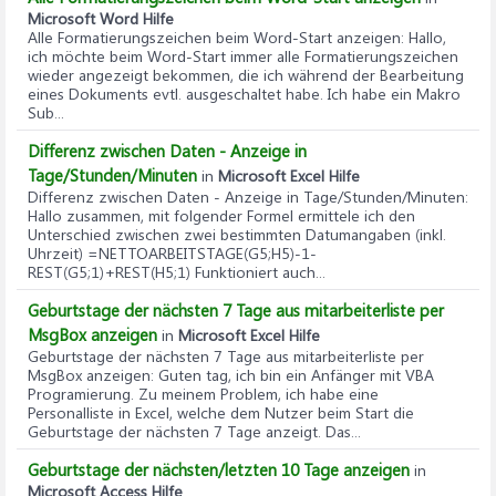
Microsoft Word Hilfe
Alle Formatierungszeichen beim Word-Start anzeigen
: Hallo,
ich möchte beim Word-Start immer alle Formatierungszeichen
wieder angezeigt bekommen, die ich während der Bearbeitung
eines Dokuments evtl. ausgeschaltet habe. Ich habe ein Makro
Sub...
Differenz zwischen Daten - Anzeige in
Tage/Stunden/Minuten
in
Microsoft Excel Hilfe
Differenz zwischen Daten - Anzeige in Tage/Stunden/Minuten
:
Hallo zusammen, mit folgender Formel ermittele ich den
Unterschied zwischen zwei bestimmten Datumangaben (inkl.
Uhrzeit) =NETTOARBEITSTAGE(G5;H5)-1-
REST(G5;1)+REST(H5;1) Funktioniert auch...
Geburtstage der nächsten 7 Tage aus mitarbeiterliste per
MsgBox anzeigen
in
Microsoft Excel Hilfe
Geburtstage der nächsten 7 Tage aus mitarbeiterliste per
MsgBox anzeigen
: Guten tag, ich bin ein Anfänger mit VBA
Programierung. Zu meinem Problem, ich habe eine
Personalliste in Excel, welche dem Nutzer beim Start die
Geburtstage der nächsten 7 Tage anzeigt. Das...
Geburtstage der nächsten/letzten 10 Tage anzeigen
in
Microsoft Access Hilfe