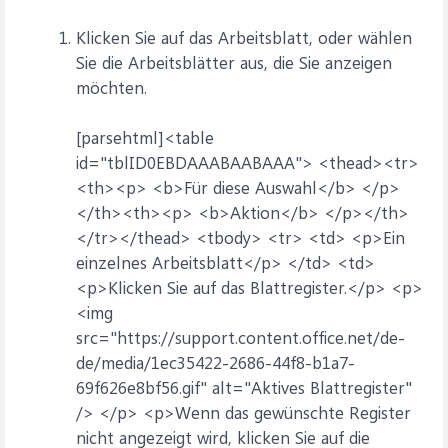
Klicken Sie auf das Arbeitsblatt, oder wählen
Sie die Arbeitsblätter aus, die Sie anzeigen
möchten.
[parsehtml]<table
id="tblID0EBDAAABAABAAA"> <thead><tr>
<th><p> <b>Für diese Auswahl</b> </p>
</th><th><p> <b>Aktion</b> </p></th>
</tr></thead> <tbody> <tr> <td> <p>Ein
einzelnes Arbeitsblatt</p> </td> <td>
<p>Klicken Sie auf das Blattregister.</p> <p>
<img
src="https://support.content.office.net/de-
de/media/1ec35422-2686-44f8-b1a7-
69f626e8bf56.gif" alt="Aktives Blattregister"
/> </p> <p>Wenn das gewünschte Register
nicht angezeigt wird, klicken Sie auf die