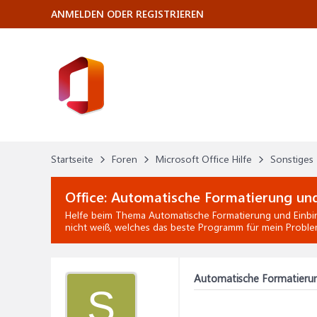
ANMELDEN ODER REGISTRIEREN
Startseite
Foren
Microsoft Office Hilfe
Sonstiges
Office:
Automatische Formatierung und
Helfe beim Thema
Automatische Formatierung und Einbi
nicht weiß, welches das beste Programm für mein Problem
Automatische Formatierun
S