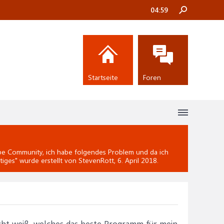
04:59
Startseite
Foren
e Community, ich habe folgendes Problem und da ich
tiges
" wurde erstellt von StevenRott,
6. April 2018
.
cht weiß, welches das beste Programm für mein