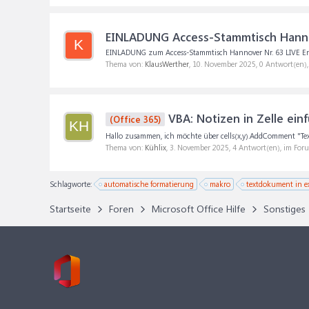
EINLADUNG Access-Stammtisch Hannov
K
EINLADUNG zum Access-Stammtisch Hannover Nr. 63 LIVE Endlich
Thema von:
KlausWerther
,
10. November 2025
, 0 Antwort(en)
VBA: Notizen in Zelle ein
(Office 365)
KH
Hallo zusammen, ich möchte über cells(x,y).AddComment "Text" 
Thema von:
Kühlix
,
3. November 2025
, 4 Antwort(en), im For
Schlagworte:
automatische formatierung
makro
textdokument in e
Startseite
Foren
Microsoft Office Hilfe
Sonstiges