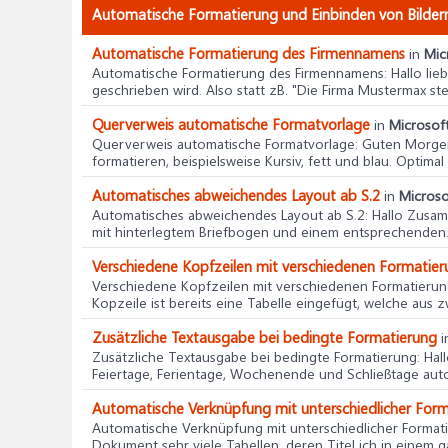
Automatische Formatierung und Einbinden von Bildern
Automatische Formatierung des Firmennamens
in
Mic
Automatische Formatierung des Firmennamens
: Hallo li
geschrieben wird. Also statt zB. "Die Firma Mustermax stellt 
Querverweis automatische Formatvorlage
in
Microsof
Querverweis automatische Formatvorlage
: Guten Morge
formatieren, beispielsweise Kursiv, fett und blau. Optimal 
Automatisches abweichendes Layout ab S.2
in
Microso
Automatisches abweichendes Layout ab S.2
: Hallo Zusam
mit hinterlegtem Briefbogen und einem entsprechenden.
Verschiedene Kopfzeilen mit verschiedenen Formatie
Verschiedene Kopfzeilen mit verschiedenen Formatieru
Kopzeile ist bereits eine Tabelle eingefügt, welche aus zw
Zusätzliche Textausgabe bei bedingte Formatierung
i
Zusätzliche Textausgabe bei bedingte Formatierung
: Ha
Feiertage, Ferientage, Wochenende und Schließtage auto
Automatische Verknüpfung mit unterschiedlicher For
Automatische Verknüpfung mit unterschiedlicher Format
Dokument sehr viele Tabellen, deren Titel ich in einem 