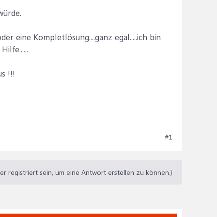
würde.
r eine Kompletlösung....ganz egal.....ich bin
fe......
s !!!
#1
 registriert sein, um eine Antwort erstellen zu können.)