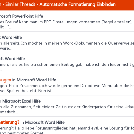
 - Similar Threads - Automatische Formatierung Einbinden
rosoft PowerPoint Hilfe
ebes Forum! Kann man im PPT Einstellungen vornehmen (Regel erstellen),
..."...
t Word Hilfe
n allerseits, Ich möchte in meinen Word-Dokumenten die Querverweise
wäre...
ft Word Hilfe
men, falls es hierzu schon einen Beitrag gab, habe ich den leider nicht 
..
rungen
in
Microsoft Word Hilfe
ngen
: Hallo Zusammen, ich würde gerne ein Dropdown Menü über die Entw
ei Spalten besteht. Nun ist...
n
Microsoft Excel Hilfe
llo alle Zusammen, Seit einiger Zeit nutz der Kindergarten für seine Url
matisch...
matierung?
in
Microsoft Word Hilfe
ierung?
: Hallo liebe Forumsmitglieder, hat jemand evtl. eine Lösung für
ganz bestimmten Format...