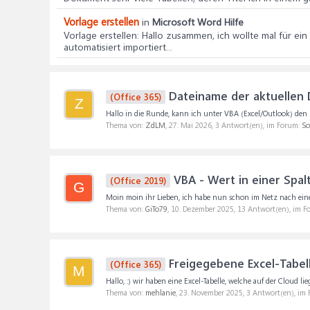
Vorlage erstellen
in
Microsoft Word Hilfe
Vorlage erstellen
: Hallo zusammen, ich wollte mal für ein 
automatisiert importiert...
Dateiname der aktuellen D
(Office 365)
Z
Hallo in die Runde, kann ich unter VBA (Excel/Outlook) den N
Thema von:
ZdLM
,
27. Mai 2026
, 3 Antwort(en), im Forum:
So
VBA - Wert in einer Spal
(Office 2019)
G
Moin moin ihr Lieben, ich habe nun schon im Netz nach einer
Thema von:
GiTo79
,
10. Dezember 2025
, 13 Antwort(en), im 
Freigegebene Excel-Tabell
(Office 365)
M
Hallo, :) wir haben eine Excel-Tabelle, welche auf der Cloud 
Thema von:
mehlanie
,
23. November 2025
, 3 Antwort(en), im