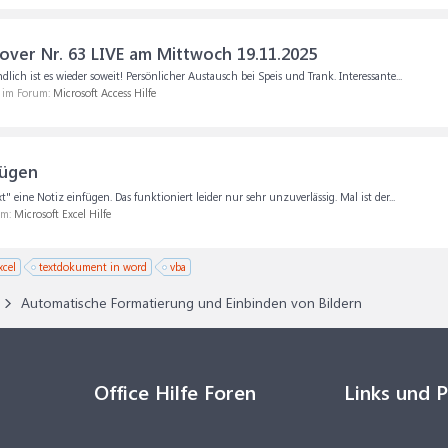
er Nr. 63 LIVE am Mittwoch 19.11.2025
 ist es wieder soweit! Persönlicher Austausch bei Speis und Trank. Interessante...
, im Forum:
Microsoft Access Hilfe
fügen
eine Notiz einfügen. Das funktioniert leider nur sehr unzuverlässig. Mal ist der...
um:
Microsoft Excel Hilfe
xcel
textdokument in word
vba
Automatische Formatierung und Einbinden von Bildern
Office Hilfe Foren
Links und 