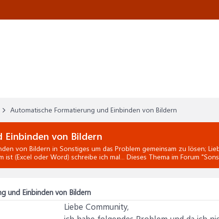
Automatische Formatierung und Einbinden von Bildern
 Einbinden von Bildern
nden von Bildern
in
Sonstiges
um das Problem gemeinsam zu lösen; Lieb
 ist (Excel oder Word) schreibe ich mal... Dieses Thema im Forum "
Sons
g und Einbinden von Bildern
Liebe Community,
ich habe folgendes Problem und da ich ni