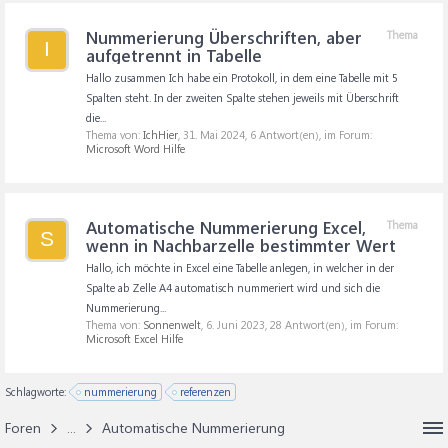
Nummerierung Überschriften, aber
Thema
I
aufgetrennt in Tabelle
Hallo zusammen Ich habe ein Protokoll, in dem eine Tabelle mit 5
Spalten steht. In der zweiten Spalte stehen jeweils mit Überschrift
die...
Thema von:
IchHier
,
31. Mai 2024
, 6 Antwort(en), im Forum:
Microsoft Word Hilfe
Automatische Nummerierung Excel,
Thema
S
wenn in Nachbarzelle bestimmter Wert
Hallo, ich möchte in Excel eine Tabelle anlegen, in welcher in der
Spalte ab Zelle A4 automatisch nummeriert wird und sich die
Nummerierung...
Thema von:
Sonnenwelt
,
6. Juni 2023
, 28 Antwort(en), im Forum:
Microsoft Excel Hilfe
Schlagworte:
nummerierung
referenzen
Foren
...
Automatische Nummerierung