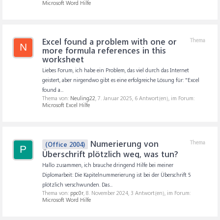
Microsoft Word Hilfe
Excel found a problem with one or
Thema
N
more formula references in this
worksheet
Liebes Forum, ich habe ein Problem, das viel durch das Internet
geistert, aber nirgendwo gibt es eine erfolgreiche Lösung für: "Excel
found a...
Thema von:
Neuling22
,
7. Januar 2025
, 6 Antwort(en), im Forum:
Microsoft Excel Hilfe
Numerierung von
Thema
(Office 2004)
P
Überschrift plötzlich weg, was tun?
Hallo zusammen, ich brauche dringend Hilfe bei meiner
Diplomarbeit: Die Kapitelnummerierung ist bei der Überschrift 5
plötzlich verschwunden. Das...
Thema von:
ppc0r
,
8. November 2024
, 3 Antwort(en), im Forum:
Microsoft Word Hilfe