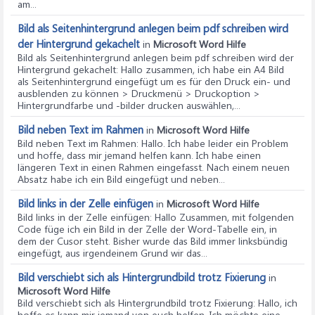
am...
Bild als Seitenhintergrund anlegen beim pdf schreiben wird
der Hintergrund gekachelt
in
Microsoft Word Hilfe
Bild als Seitenhintergrund anlegen beim pdf schreiben wird der
Hintergrund gekachelt
: Hallo zusammen, ich habe ein A4 Bild
als Seitenhintergrund eingefügt um es für den Druck ein- und
ausblenden zu können > Druckmenü > Druckoption >
Hintergrundfarbe und -bilder drucken auswählen,...
Bild neben Text im Rahmen
in
Microsoft Word Hilfe
Bild neben Text im Rahmen
: Hallo. Ich habe leider ein Problem
und hoffe, dass mir jemand helfen kann. Ich habe einen
längeren Text in einen Rahmen eingefasst. Nach einem neuen
Absatz habe ich ein Bild eingefügt und neben...
Bild links in der Zelle einfügen
in
Microsoft Word Hilfe
Bild links in der Zelle einfügen
: Hallo Zusammen, mit folgenden
Code füge ich ein Bild in der Zelle der Word-Tabelle ein, in
dem der Cusor steht. Bisher wurde das Bild immer linksbündig
eingefügt, aus irgendeinem Grund wir das...
Bild verschiebt sich als Hintergrundbild trotz Fixierung
in
Microsoft Word Hilfe
Bild verschiebt sich als Hintergrundbild trotz Fixierung
: Hallo, ich
hoffe es kann mir jemand von euch helfen. Ich möchte eine