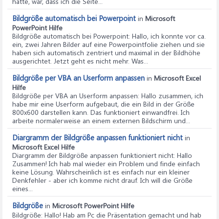
hatte, war, dass ich die Seite...
Bildgröße automatisch bei Powerpoint
in
Microsoft
PowerPoint Hilfe
Bildgröße automatisch bei Powerpoint
: Hallo, ich konnte vor ca.
ein, zwei Jahren Bilder auf eine Powerpointfolie ziehen und sie
haben sich automatisch zentriert und maximal in der Bildhöhe
ausgerichtet. Jetzt geht es nicht mehr. Was...
Bildgröße per VBA an Userform anpassen
in
Microsoft Excel
Hilfe
Bildgröße per VBA an Userform anpassen
: Hallo zusammen, ich
habe mir eine Userform aufgebaut, die ein Bild in der Größe
800x600 darstellen kann. Das funktioniert einwandfrei. Ich
arbeite normalerweise an einem externen Bildschirm und...
Diargramm der Bildgröße anpassen funktioniert nicht
in
Microsoft Excel Hilfe
Diargramm der Bildgröße anpassen funktioniert nicht
: Hallo
Zusammen! Ich hab mal wieder ein Problem und finde einfach
keine Lösung. Wahrscheinlich ist es einfach nur ein kleiner
Denkfehler - aber ich komme nicht drauf. Ich will die Größe
eines...
Bildgröße
in
Microsoft PowerPoint Hilfe
Bildgröße
: Hallo! Hab am Pc die Präsentation gemacht und hab