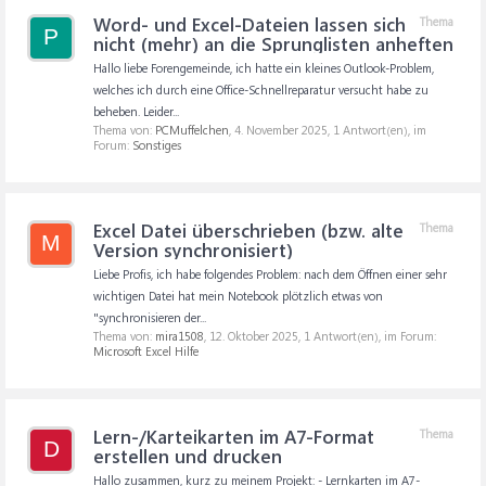
Word- und Excel-Dateien lassen sich
Thema
P
nicht (mehr) an die Sprunglisten anheften
Hallo liebe Forengemeinde, ich hatte ein kleines Outlook-Problem,
welches ich durch eine Office-Schnellreparatur versucht habe zu
beheben. Leider...
Thema von:
PCMuffelchen
,
4. November 2025
, 1 Antwort(en), im
Forum:
Sonstiges
Excel Datei überschrieben (bzw. alte
Thema
M
Version synchronisiert)
Liebe Profis, ich habe folgendes Problem: nach dem Öffnen einer sehr
wichtigen Datei hat mein Notebook plötzlich etwas von
"synchronisieren der...
Thema von:
mira1508
,
12. Oktober 2025
, 1 Antwort(en), im Forum:
Microsoft Excel Hilfe
Lern-/Karteikarten im A7-Format
Thema
D
erstellen und drucken
Hallo zusammen, kurz zu meinem Projekt: - Lernkarten im A7-