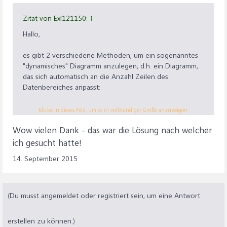
Zitat von Exl121150:
↑
Hallo,
es gibt 2 verschiedene Methoden, um ein sogenanntes
"dynamisches" Diagramm anzulegen, d.h. ein Diagramm,
das sich automatisch an die Anzahl Zeilen des
Datenbereiches anpasst:
1) Den Datenbereich in eine sogenannte "Tabelle"
Klicke in dieses Feld, um es in vollständiger Größe anzuzeigen.
umwandeln:
Wow vielen Dank - das war die Lösung nach welcher
1a) dazu habe ich zB. im Arbeitsblatt "August 2015" die
leeren Zeilen samt der Summenzeile entfernt, sodass ein
ich gesucht hatte!
Datenbereich 'August 2015'!$A$4:$G$11 inklusive
14. September 2015
Kopfzeile übrigblieb.
1b) Diesen Bereich habe ich über das Menüband >
Tabulator "EINFÜGEN" > Gruppe "Tabellen" > Button
"Tabelle" in eine Tabelle mit Kopfzeile umgewandelt.
(Du musst angemeldet oder registriert sein, um eine Antwort
1c) Diese Tabelle habe ich über das Menüband >
Kontexttabulator "TABELLENTOOLS/ENTWURF" > Gruppe
erstellen zu können.)
"Eigenschaften" > Textfeld "Tabellenname" umbenannt in