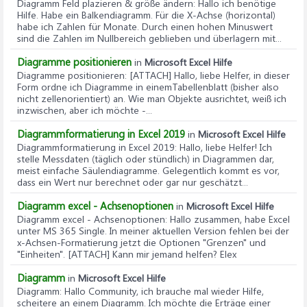
Diagramm Feld plazieren & größe ändern
: Hallo ich benötige
Datenbereich - und natürlich aktualisiert sich auch das
Hilfe. Habe ein Balkendiagramm. Für die X-Achse (horizontal)
Diagramm automatisch, indem es einen weiteren Balken
habe ich Zahlen für Monate. Durch einen hohen Minuswert
hinzufügt. Die Summenzeile kann dann wieder über das
sind die Zahlen im Nullbereich geblieben und überlagern mit...
Häkchen aus Punkt 1e) eingeblendet werden (die
Diagramme positionieren
in
Microsoft Excel Hilfe
Summen sind natürlich auch automatisch aktualisiert).
Diagramme positionieren
: [ATTACH] Hallo, liebe Helfer, in dieser
Form ordne ich Diagramme in einemTabellenblatt (bisher also
nicht zellenorientiert) an. Wie man Objekte ausrichtet, weiß ich
inzwischen, aber ich möchte -...
Diagrammformatierung in Excel 2019
in
Microsoft Excel Hilfe
Diagrammformatierung in Excel 2019
: Hallo, liebe Helfer! Ich
stelle Messdaten (täglich oder stündlich) in Diagrammen dar,
meist einfache Säulendiagramme. Gelegentlich kommt es vor,
dass ein Wert nur berechnet oder gar nur geschätzt...
Diagramm excel - Achsenoptionen
in
Microsoft Excel Hilfe
Diagramm excel - Achsenoptionen
: Hallo zusammen, habe Excel
unter MS 365 Single. In meiner aktuellen Version fehlen bei der
x-Achsen-Formatierung jetzt die Optionen "Grenzen" und
"Einheiten". [ATTACH] Kann mir jemand helfen? Elex
Diagramm
in
Microsoft Excel Hilfe
Diagramm
: Hallo Community, ich brauche mal wieder Hilfe,
scheitere an einem Diagramm. Ich möchte die Erträge einer