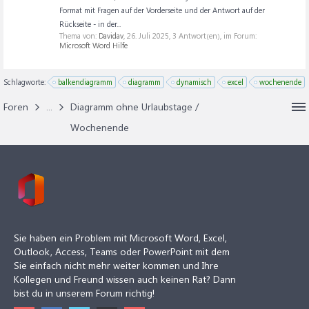
Format mit Fragen auf der Vorderseite und der Antwort auf der
Rückseite - in der...
Thema von:
Davidav
,
26. Juli 2025
, 3 Antwort(en), im Forum:
Microsoft Word Hilfe
Schlagworte:
balkendiagramm
diagramm
dynamisch
excel
wochenende
Foren
...
Diagramm ohne Urlaubstage /
Wochenende
Sie haben ein Problem mit Microsoft Word, Excel,
Outlook, Access, Teams oder PowerPoint mit dem
Sie einfach nicht mehr weiter kommen und Ihre
Kollegen und Freund wissen auch keinen Rat? Dann
bist du in unserem Forum richtig!