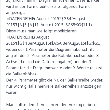
2c) Klickt man im Diagramm auf einen Datenbalken,
wird in der Formeleditierzeile folgende Formel
angezeigt:
=DATENREIHE('August 2015'!$G$4;'August
2015'!$A$5:$A$11;'August 2015'!$G$5:$G$11;1)
Diese muss man wie folgt modifizieren:
=DATENREIHE('August
2015'!$G$4;BerAug2015!$A:$A;BerAug2015!$G:$G;1)
wobei der 1.Parameter die Diagrammüberschrift
angibt, der 2. Parameter die Rubrikenachse oder X-
Achse (das sind die Datumsangaben) und der 3.
Parameter die Diagrammwerte oder Y-Werte (das ist
die Balkenhöhe).
Der 4. Parameter gibt die Nr. der Balkenreihe wieder,
nur wichtig, falls mehrere Balkenreihen anzuzeigen
wären.
Man sollte dem 1. Verfahren den Vorzug geben,