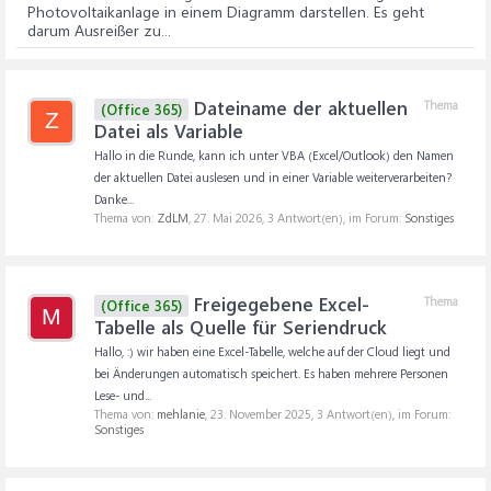
Photovoltaikanlage in einem Diagramm darstellen. Es geht
darum Ausreißer zu...
Dateiname der aktuellen
Thema
(Office 365)
Z
Datei als Variable
Hallo in die Runde, kann ich unter VBA (Excel/Outlook) den Namen
der aktuellen Datei auslesen und in einer Variable weiterverarbeiten?
Danke...
Thema von:
ZdLM
,
27. Mai 2026
, 3 Antwort(en), im Forum:
Sonstiges
Freigegebene Excel-
Thema
(Office 365)
M
Tabelle als Quelle für Seriendruck
Hallo, :) wir haben eine Excel-Tabelle, welche auf der Cloud liegt und
bei Änderungen automatisch speichert. Es haben mehrere Personen
Lese- und...
Thema von:
mehlanie
,
23. November 2025
, 3 Antwort(en), im Forum:
Sonstiges