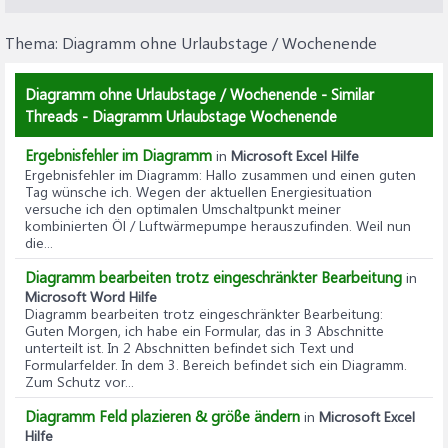
"TabAug2015".
1d) Das Diagramm hatte sich bereits im Anschluss an
Thema:
Diagramm ohne Urlaubstage / Wochenende
Punkt 1b) an die neue Zeilenanzahl automatisch
umgestellt.
Diagramm ohne Urlaubstage / Wochenende - Similar
1e) Falls du eventuell die Summenzeile vermisst - auch
Threads - Diagramm Urlaubstage Wochenende
diese ist weiterhin möglich, sie kann
eingeblendet/ausgeblendet werden, wenn du im
Ergebnisfehler im Diagramm
in
Microsoft Excel Hilfe
Menüband > Kontexttabulator
Ergebnisfehler im Diagramm
: Hallo zusammen und einen guten
"TABELLENTOOLS/ENTWURF" > Gruppe "Optionen für
Tag wünsche ich. Wegen der aktuellen Energiesituation
Tabellenformat" > Checkbox "Ergebniszeile" ein Häkchen
versuche ich den optimalen Umschaltpunkt meiner
kombinierten Öl / Luftwärmepumpe herauszufinden. Weil nun
setzt: dann wird eine zusätzliche Zeile angezeigt, in der
die...
man für jede Spalte separat über DropDowns die
entsprechenden Optionen einstellen kann. Diese
Diagramm bearbeiten trotz eingeschränkter Bearbeitung
in
Einstellarbeit braucht man nur 1x zu machen, Excel merkt
Microsoft Word Hilfe
sich diese, sodass nach einem weiteren Aus/Einblenden
Diagramm bearbeiten trotz eingeschränkter Bearbeitung
:
Guten Morgen, ich habe ein Formular, das in 3 Abschnitte
mittels Häkchen diese wieder sofort da sind.
unterteilt ist. In 2 Abschnitten befindet sich Text und
1f) Vor einem weiteren Anfügen von Datenzeilen sollte
Formularfelder. In dem 3. Bereich befindet sich ein Diagramm.
man praktischerweise diese Summenzeile aus Punkt 1e)
Zum Schutz vor...
zuerst mittels Häkchen ausblenden, die weitere
Diagramm Feld plazieren & größe ändern
Datenzeile unten in die nächste leere Zeile anfügen. Die
in
Microsoft Excel
Hilfe
Tabelle erweitert daraufhin automatisch ihren