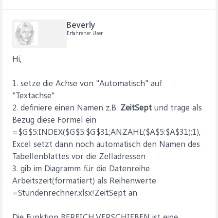
Beverly
Erfahrener User
Hi,
1. setze die Achse von "Automatisch" auf
"Textachse"
2. definiere einen Namen z.B.
ZeitSept
und trage als
Bezug diese Formel ein
=$G$5:INDEX($G$5:$G$31;ANZAHL($A$5:$A$31);1),
Excel setzt dann noch automatisch den Namen des
Tabellenblattes vor die Zelladressen
3. gib im Diagramm für die Datenreihe
Arbeitszeit(formatiert) als Reihenwerte
=Stundenrechner.xlsx!ZeitSept an
Die Funktion BEREICH.VERSCHIEBEN ist eine