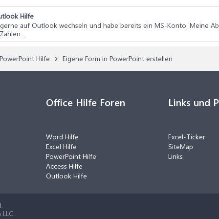
tlook Hilfe
lte gerne auf Outlook wechseln und habe bereits ein MS-Konto. Meine A
ahlen...
PowerPoint Hilfe
Eigene Form in PowerPoint erstellen
Office Hilfe Foren
Links und 
Word Hilfe
Excel-Ticker
Excel Hilfe
SiteMap
PowerPoint Hilfe
Links
Access Hilfe
Outlook Hilfe
.
 LLC.