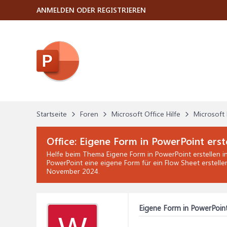
ANMELDEN ODER REGISTRIEREN
Startseite
Foren
Microsoft Office Hilfe
Microsoft 
Office:
Eigene Form in PowerPoint erst
Helfe beim Thema
Eigene Form in PowerPoint erstellen
i
PowerPoint eine eigene Form für ein Flow Sheet erstellen
November 2024
.
Eigene Form in PowerPoint