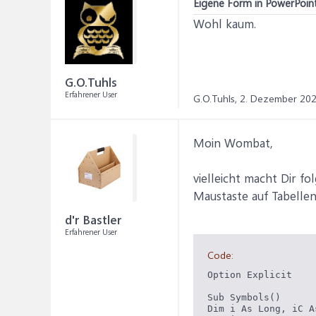
Eigene Form in PowerPoint
Wohl kaum.
G.O.Tuhls
Erfahrener User
G.O.Tuhls,
2. Dezember 20
Moin Wombat,
vielleicht macht Dir f
Maustaste auf Tabellen
d'r Bastler
Erfahrener User
Code:
Option Explicit

Sub Symbols()

Dim i As Long, iC As