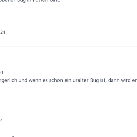
024
t.
ärgerlich und wenn es schon ein uralter Bug ist, dann wird 
24