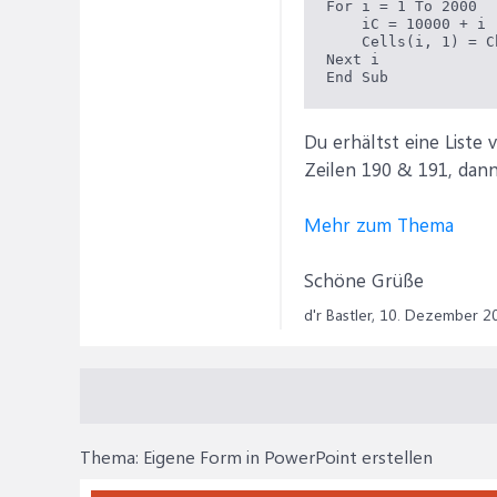
For i = 1 To 2000

    iC = 10000 + i

    Cells(i, 1) = C
Next i

End Sub
Du erhältst eine Liste 
Zeilen 190 & 191, dann
Mehr zum Thema
Schöne Grüße
d'r Bastler,
10. Dezember 2
Thema:
Eigene Form in PowerPoint erstellen