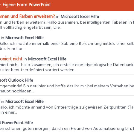
s - Eigene Form PowerPoint
ahmen und Farben erweitern?
in
Microsoft Excel Hilfe
en und Farben erweitern?
: Hallo zusammen, bei intelligenten Tabellen i
 vollflächig eingefärbt sein, Die...
in
Microsoft Excel Hilfe
 Hallo, ich möchte innerhalb einer Sub eine Berechnung mittels einer sel
is Function...
oniert nicht
in
Microsoft Excel Hilfe
niert nicht
: Hallo zusammen, ich erstelle eine etymologische Datenbank 
er benutzerdefiniert sortiert werden....
soft Outlook Hilfe
umgemeinde! Bin neu hier und hoffe das ihr mir bei meinem Vorhaben beh
haupt hochladen...
in
Microsoft Excel Hilfe
Hallo, ich möchte anhand von Ernteerträge zu gewissen Zeitpunkten (Tag
n einer...
t PowerPoint Hilfe
nen schönen guten morgen, da ich ein Freund von Automatisierung bin, 