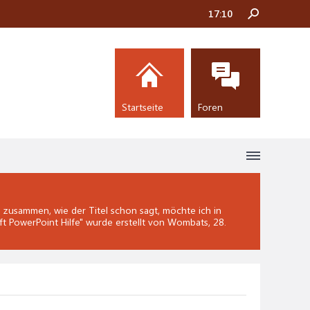
17:10
Startseite
Foren
zusammen, wie der Titel schon sagt, möchte ich in
t PowerPoint Hilfe
" wurde erstellt von Wombats,
28.