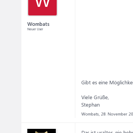
W
Wombats
Neuer User
Gibt es eine Möglichke
Viele Grüße,
Stephan
Wombats,
28. November 2
Das ist uralter, nie be