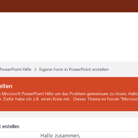
PowerPoint Hilfe
Eigene Form in PowerPoint erstellen
ellen
n
Microsoft PowerPoint Hilfe
um das Problem gemeinsam zu lösen; Hallo 
. Dafür habe ich z.B. einen Kreis mit... Dieses Thema im Forum "
Microsof
 erstellen
Hallo zusammen,