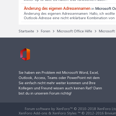
Änderung des eigenen Adressennamen
in
Microsoft Ou
Änderung des eigenen Adressennamen
: Hallo, ich wol
Outlook-Adresse eine nicht erklärbare Kombination von Z
Startseite
Foren
Microsoft Office Hilfe
Microsoft 
Sie haben ein Problem mit Microsoft Word, Excel,
Outlook, Access, Teams oder PowerPoint mit dem
Sie einfach nicht mehr weiter kommen und Ihre
Kollegen und Freund wissen auch keinen Rat? Dann
bist du in unserem Forum richtig!
Forum software by XenForo™
© 2010-2018 XenForo Ltd
XenForo Add-ons & XenForo Styles ™ © 2012-2016 Brivium