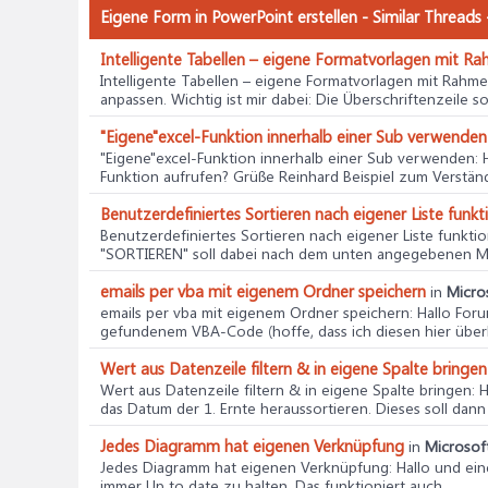
Eigene Form in PowerPoint erstellen - Similar Thread
Intelligente Tabellen – eigene Formatvorlagen mit R
Intelligente Tabellen – eigene Formatvorlagen mit Rahm
anpassen. Wichtig ist mir dabei: Die Überschriftenzeile soll
"Eigene"excel-Funktion innerhalb einer Sub verwenden
"Eigene"excel-Funktion innerhalb einer Sub verwenden
:
Funktion aufrufen? Grüße Reinhard Beispiel zum Verständn
Benutzerdefiniertes Sortieren nach eigener Liste funkti
Benutzerdefiniertes Sortieren nach eigener Liste funktio
"SORTIEREN" soll dabei nach dem unten angegebenen Must
emails per vba mit eigenem Ordner speichern
in
Micro
emails per vba mit eigenem Ordner speichern
: Hallo For
gefundenem VBA-Code (hoffe, dass ich diesen hier über
Wert aus Datenzeile filtern & in eigene Spalte bringen
Wert aus Datenzeile filtern & in eigene Spalte bringen
: 
das Datum der 1. Ernte heraussortieren. Dieses soll dann i
Jedes Diagramm hat eigenen Verknüpfung
in
Microsof
Jedes Diagramm hat eigenen Verknüpfung
: Hallo und ei
immer Up to date zu halten. Das funktioniert auch...