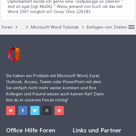
Diplomarbeit würde ich gerne eine Textpassage so zitieren: "
text ist egal [vgl. Mü06]. " Weiss jemand von Euch ob das mit
Word 2007 möglich ist? Gruss Chris 226183
Foren
...
Microsoft Word Tutorials
Einfügen von Zitaten
Sie haben ein Problem mit Microsoft Word, Excel,
Outlook, Access, Teams oder PowerPoint mit dem
Sie einfach nicht mehr weiter kommen und Ihre
Kollegen und Freund wissen auch keinen Rat? Dann
bist du in unserem Forum richtig!
Office Hilfe Foren
Links und Partner