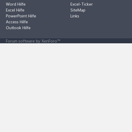
Word Hilfe
Excel-Ticker
Excel Hilfe
SiteMap
PowerPoint Hilfe
Links
Access Hilfe
Outlook Hilfe
Forum software by XenForo™