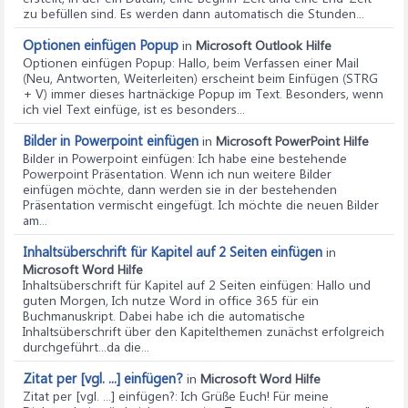
zu befüllen sind. Es werden dann automatisch die Stunden...
Optionen einfügen Popup
in
Microsoft Outlook Hilfe
Optionen einfügen Popup
: Hallo, beim Verfassen einer Mail
(Neu, Antworten, Weiterleiten) erscheint beim Einfügen (STRG
+ V) immer dieses hartnäckige Popup im Text. Besonders, wenn
ich viel Text einfüge, ist es besonders...
Bilder in Powerpoint einfügen
in
Microsoft PowerPoint Hilfe
Bilder in Powerpoint einfügen
: Ich habe eine bestehende
Powerpoint Präsentation. Wenn ich nun weitere Bilder
einfügen möchte, dann werden sie in der bestehenden
Präsentation vermischt eingefügt. Ich möchte die neuen Bilder
am...
Inhaltsüberschrift für Kapitel auf 2 Seiten einfügen
in
Microsoft Word Hilfe
Inhaltsüberschrift für Kapitel auf 2 Seiten einfügen
: Hallo und
guten Morgen, Ich nutze Word in office 365 für ein
Buchmanuskript. Dabei habe ich die automatische
Inhaltsüberschrift über den Kapitelthemen zunächst erfolgreich
durchgeführt...da die...
Zitat per [vgl. ...] einfügen?
in
Microsoft Word Hilfe
Zitat per [vgl. ...] einfügen?
: Ich Grüße Euch! Für meine