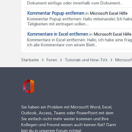
Dokument einfüge oder innerhalb vom Dokument...
Kommentar Popup entfernen
in
Microsoft Excel Hilfe
Kommentar Popup entfernen
: Hallo miteinander, Ich ha
Tätigkeiten mit eintragen sollen....
Kommentare in Excel entfernen
in
Microsoft Excel Hilfe
Kommentare in Excel entfernen
: Hallo, ich habe eine Fr
ich alle Kommentare von einem Blatt...
Startseite
Foren
Tutorials und How-To's
Microsof
Sie haben ein Problem mit Microsoft Word, Excel,
Outlook, Access, Teams oder PowerPoint mit dem
Sie einfach nicht mehr weiter kommen und Ihre
Kollegen und Freund wissen auch keinen Rat? Dann
bist du in unserem Forum richtig!