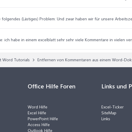
be folgendes (Lästiges) Problem: Und zwar haben wir für unsere Arbeitsze
age: ich habe in einem excelblatt sehr sehr viele Kommentare in vielen v
t Word Tutorials
Entfernen von Kommentaren aus einem Word-Do
Office Hilfe Foren
Links und 
Word Hilfe
Excel-Ticker
Excel Hilfe
SiteMap
PowerPoint Hilfe
Links
Access Hilfe
Outlook Hilfe