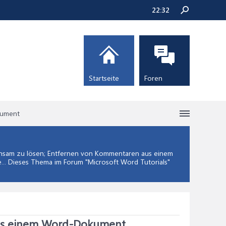
22:32
Startseite
Foren
kument
sam zu lösen; Entfernen von Kommentaren aus einem
.. Dieses Thema im Forum "
Microsoft Word Tutorials
"
us einem Word-Dokument