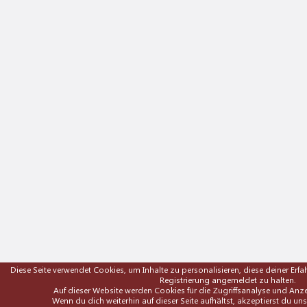
Diese Seite verwendet Cookies, um Inhalte zu personalisieren, diese deiner Er
Registrierung angemeldet zu halten.
Auf dieser Website werden Cookies für die Zugriffsanalyse und A
Wenn du dich weiterhin auf dieser Seite aufhältst, akzeptierst du un