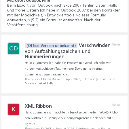
Microsoft Outlook Hilfe
Beim Export von Outlook nach Excel2007 fehlen Daten
: Hallo
und frohe Ostern Ich habe in Outlook 2007 bei den Kontakten
mit der Möglichkeit, >Entwicklertools >dieses Formular
entwerfen, >(S.2) ein Formular entworfen. Nach der
Veröffentlichung...
Verschwinden
Thema
(Office Version unbekannt)
CD
von Aufzählungszeichen und
Nummerierungen
Hallo zusammen, ich habe ein Problem mit Word. Ich habe vor
kurzem versucht, den Text mehrerer Dokumente in eines
zusammenzufassen, indem ich...
Thema von:
Charles.Drake
,
10. April 2026
, 3 Antwort(en), im Forum:
Microsoft Word Hilfe
XML Ribbon
Thema
K
Hallo zusammen, ich möchte im benutzerdefinierten (Word)-Ribbon
den Button für Einzug verkleinern/vergrößern einblenden mit :
<group...
Thema von:
KaDe63
,
4. Februar 2026
, 2 Antwort(en), im Forum: