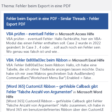
Thema:
Fehler beim Export in eine PDF
Fehler beim Export in eine PDF - Similar Threads - Fehler
Export PDF
VBA prüfen - eventuell Fehler
in
Microsoft Access Hilfe
VBA prüfen - eventuell Fehler
: Hallo Fachkräfte, hier ein VBA-
Modul das einen Fehler enthalten soll. Case 2 wurde in 2022
geändert. In Case 3 , 4 oder ... soll auch noch ein Fehler sein.
Wo genau was falsch ist und wie...
VBA: Fehler 0x800a03ec beim Ribbon
in
Microsoft Excel Hilfe
VBA: Fehler 0x800a03ec beim Ribbon
: Hallo, ich habe eine
Tabelle, die ich ohne Titelleiste anzeigen lassen möchte. Dazu
habe ich mir zwei Makros geschrieben Sub AusBlenden()
CommandBars("Worksheet Menu Bar").Enabled = False...
[Word 365] CustomUI Ribbon – getVisible Callback gibt
Fehler "Falsche Anzahl von Argumenten"
in
Microsoft Word
Hilfe
[Word 365] CustomUI Ribbon – getVisible Callback gibt Fehler
"Falsche Anzahl von Argumenten"
: Hallo zusammen, ich habe in
Word 365 ein benutzerdefiniertes Ribbon über den CustomUI