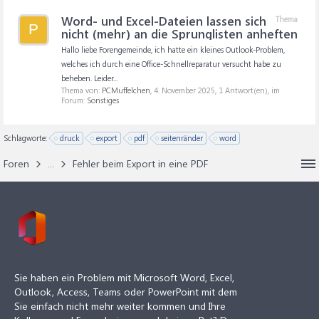
Word- und Excel-Dateien lassen sich
Thema
P
nicht (mehr) an die Sprunglisten anheften
Hallo liebe Forengemeinde, ich hatte ein kleines Outlook-Problem,
welches ich durch eine Office-Schnellreparatur versucht habe zu
beheben. Leider...
Thema von:
PCMuffelchen
,
4. November 2025
, 1 Antwort(en), im
Forum:
Sonstiges
Schlagworte:
druck
export
pdf
seitenränder
word
Foren
...
Fehler beim Export in eine PDF
Sie haben ein Problem mit Microsoft Word, Excel,
Outlook, Access, Teams oder PowerPoint mit dem
Sie einfach nicht mehr weiter kommen und Ihre