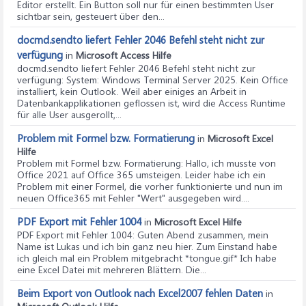
Editor erstellt. Ein Button soll nur für einen bestimmten User
sichtbar sein, gesteuert über den...
docmd.sendto liefert Fehler 2046 Befehl steht nicht zur
verfügung
in
Microsoft Access Hilfe
docmd.sendto liefert Fehler 2046 Befehl steht nicht zur
verfügung
: System: Windows Terminal Server 2025. Kein Office
installiert, kein Outlook. Weil aber einiges an Arbeit in
Datenbankapplikationen geflossen ist, wird die Access Runtime
für alle User ausgerollt,...
Problem mit Formel bzw. Formatierung
in
Microsoft Excel
Hilfe
Problem mit Formel bzw. Formatierung
: Hallo, ich musste von
Office 2021 auf Office 365 umsteigen. Leider habe ich ein
Problem mit einer Formel, die vorher funktionierte und nun im
neuen Office365 mit Fehler "Wert" ausgegeben wird....
PDF Export mit Fehler 1004
in
Microsoft Excel Hilfe
PDF Export mit Fehler 1004
: Guten Abend zusammen, mein
Name ist Lukas und ich bin ganz neu hier. Zum Einstand habe
ich gleich mal ein Problem mitgebracht *tongue.gif* Ich habe
eine Excel Datei mit mehreren Blättern. Die...
Beim Export von Outlook nach Excel2007 fehlen Daten
in