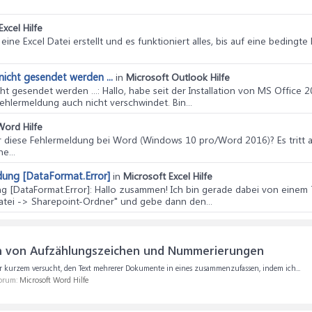
Excel Hilfe
e eine Excel Datei erstellt und es funktioniert alles, bis auf eine beding
icht gesendet werden ...
in
Microsoft Outlook Hilfe
t gesendet werden ...
: Hallo, habe seit der Installation von MS Office
hlermeldung auch nicht verschwindet. Bin...
Word Hilfe
er diese Fehlermeldung bei Word (Windows 10 pro/Word 2016)? Es tritt a
e...
dung [DataFormat.Error]
in
Microsoft Excel Hilfe
g [DataFormat.Error]
: Hallo zusammen! Ich bin gerade dabei von eine
atei -> Sharepoint-Ordner" und gebe dann den...
 von Aufzählungszeichen und Nummerierungen
r kurzem versucht, den Text mehrerer Dokumente in eines zusammenzufassen, indem ich...
Forum:
Microsoft Word Hilfe