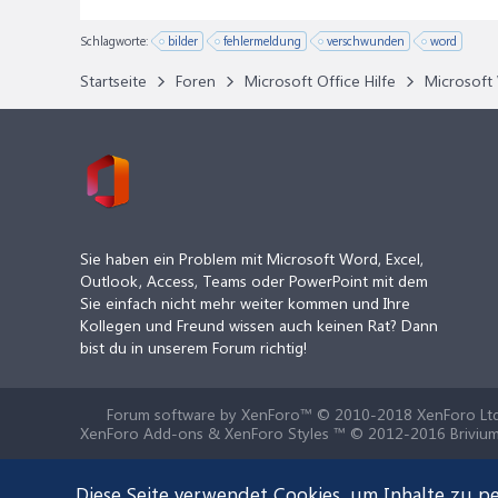
Schlagworte:
bilder
fehlermeldung
verschwunden
word
Startseite
Foren
Microsoft Office Hilfe
Microsoft 
Sie haben ein Problem mit Microsoft Word, Excel,
Outlook, Access, Teams oder PowerPoint mit dem
Sie einfach nicht mehr weiter kommen und Ihre
Kollegen und Freund wissen auch keinen Rat? Dann
bist du in unserem Forum richtig!
Forum software by XenForo™
© 2010-2018 XenForo Ltd
XenForo Add-ons & XenForo Styles ™ © 2012-2016 Brivium
Diese Seite verwendet Cookies, um Inhalte zu pe