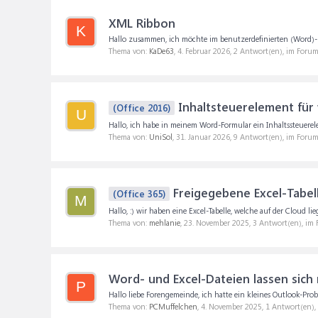
XML Ribbon
K
Hallo zusammen, ich möchte im benutzerdefinierten (Word)-R
Thema von:
KaDe63
,
4. Februar 2026
, 2 Antwort(en), im Foru
Inhaltsteuerelement für 
(Office 2016)
U
Hallo, ich habe in meinem Word-Formular ein Inhaltssteuerel
Thema von:
UniSol
,
31. Januar 2026
, 9 Antwort(en), im Foru
Freigegebene Excel-Tabell
(Office 365)
M
Hallo, :) wir haben eine Excel-Tabelle, welche auf der Cloud 
Thema von:
mehlanie
,
23. November 2025
, 3 Antwort(en), im
Word- und Excel-Dateien lassen sich 
P
Hallo liebe Forengemeinde, ich hatte ein kleines Outlook-Prob
Thema von:
PCMuffelchen
,
4. November 2025
, 1 Antwort(en)