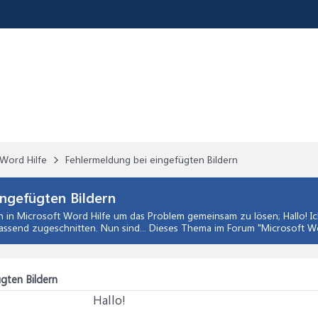
Word Hilfe
Fehlermeldung bei eingefügten Bildern
ngefügten Bildern
n
in
Microsoft Word Hilfe
um das Problem gemeinsam zu lösen; Hallo! Ich
assend zugeschnitten. Nun sind... Dieses Thema im Forum "
Microsoft Wo
gten Bildern
Hallo!