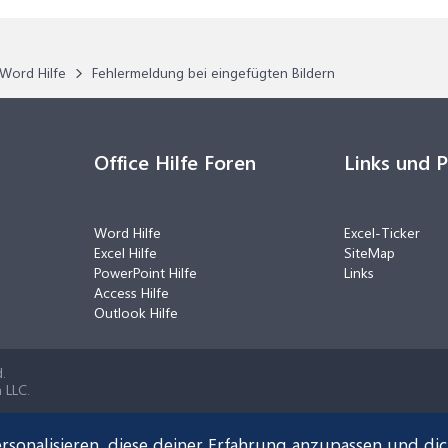
Word Hilfe
Fehlermeldung bei eingefügten Bildern
Office Hilfe Foren
Links und 
Word Hilfe
Excel-Ticker
Excel Hilfe
SiteMap
PowerPoint Hilfe
Links
Access Hilfe
Outlook Hilfe
.
 LLC.
rsonalisieren, diese deiner Erfahrung anzupassen und di