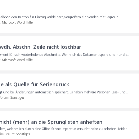
ibbon den Button für Einzug verkleinern/vergrößern einblenden mit : <group...
m:
Microsoft Word Hilfe
wdh. Abschn. Zeile nicht löschbar
ement für sich wiederholende Abschnitte. Wenn ich das Dokument sperre und nur die...
m:
Microsoft Word Hilfe
e als Quelle für Seriendruck
liegt und bei Änderungen automatisch speichert. Es haben mehrere Personen Lese- und...
 Forum:
Sonstiges
nicht (mehr) an die Sprunglisten anheften
lem, welches ich durch eine Office-Schnellreparatur versucht habe zu beheben. Leider...
, im Forum:
Sonstiges