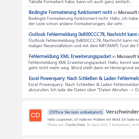
Tabelle Formatiert habe, kann ich auch ganz einfach...
Bedingte Formatierung funktioniert nicht
in
Microsoft 
Bedingte Formatierung funktioniert nicht
: Hallo, ich hab
der Liste schon andere Formatierungen, die sehr...
Outlook Fehlermeldung 0x800CCC78, Nachricht kann n
Outlook Fehlermeldung 0x800CCC78, Nachricht kann nich
maliger Neuinstallation und mit dem MFCMAPI-Tool die Fe
Fehlermeldung XML Erweiterungspacket
in
Microsoft 
Fehlermeldung XML Erweiterungspacket
: Hallo, kennt w
geht nicht mehr weg. Word stellt dann im Hintergrund ein
Excel Powerquery: Nach Schließen & Laden Fehlermel
Excel Powerquery: Nach Schließen & Laden Fehlermeldun
abzurufen. Ich lade die Daten über "Daten Abrufen -> D
Verschwinden
(Office Version unbekannt)
CD
Hallo zusammen, ich habe ein Problem mit Word. Ich habe vo
Thema von:
Charles.Drake
,
10. April 2026
, 3 Antwort(en), im 