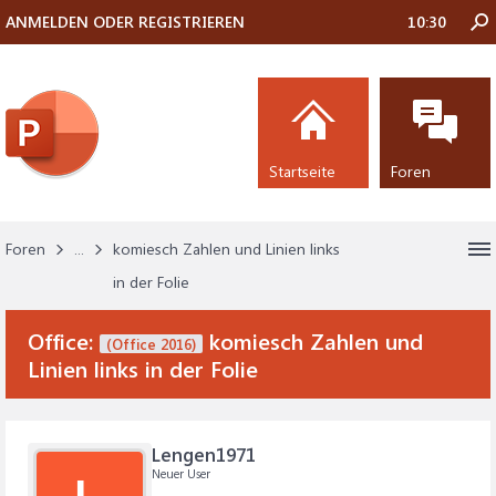
ANMELDEN ODER REGISTRIEREN
10:30
Startseite
Foren
Foren
...
komiesch Zahlen und Linien links
in der Folie
Office:
komiesch Zahlen und
(Office 2016)
Linien links in der Folie
Lengen1971
Neuer User