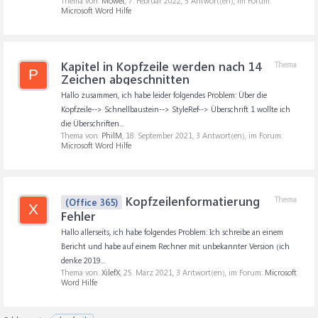
Thema von:
Mowet
,
7. Februar 2022
, 5 Antwort(en), im Forum:
Microsoft Word Hilfe
Kapitel in Kopfzeile werden nach 14
Thema
P
Zeichen abgeschnitten
Hallo zusammen, ich habe leider folgendes Problem: Über die
Kopfzeile--> Schnellbaustein--> StyleRef--> Überschrift 1 wollte ich
die Überschriften...
Thema von:
PhilM
,
18. September 2021
, 3 Antwort(en), im Forum:
Microsoft Word Hilfe
Kopfzeilenformatierung
Thema
(Office 365)
X
Fehler
Hallo allerseits, ich habe folgendes Problem: Ich schreibe an einem
Bericht und habe auf einem Rechner mit unbekannter Version (ich
denke 2019...
Thema von:
XilefX
,
25. März 2021
, 3 Antwort(en), im Forum:
Microsoft
Word Hilfe