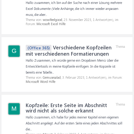
Hallo zusammen, ich bin auf der Suche nach einer Lösung mehrere
Excel Dokumente (Viele Anhänge, die ich immer wieder anpassen
muss, die aber...
Thema von:
wowifeelgood
,
23. November 2023
, 1 Antwort(en), im
Forum:
Microsoft Excel Hilfe
Verschiedene Kopfzeilen
Thema
(Office 365)
G
mit verschiedenen Formatierungen
Hallo Zusammen, ich würde gerne ein Dropdown Menü über die
Entwicklertools in meine Kopfzeile einfügen. In die Kopzeile ist
bereits eine Tabelle...
Thema von:
Gemusesalad
,
3. Februar 2023
, 1 Antwort(en), im Forum:
Microsoft Word Hilfe
Kopfzeile: Erste Seite im Abschnitt
Thema
M
wird nicht als solche erkannt
Hallo zusammen, ich habe für jedes meiner Kapitel einen eigenen
Abschnitt angelegt. Auf der ersten Seite eines jeden Abschnittes soll
die...