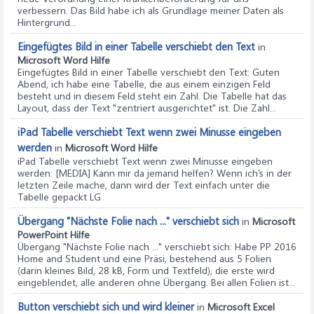
verbessern. Das Bild habe ich als Grundlage meiner Daten als
Hintergrund...
Eingefügtes Bild in einer Tabelle verschiebt den Text
in
Microsoft Word Hilfe
Eingefügtes Bild in einer Tabelle verschiebt den Text
: Guten
Abend, ich habe eine Tabelle, die aus einem einzigen Feld
besteht und in diesem Feld steht ein Zahl. Die Tabelle hat das
Layout, dass der Text "zentriert ausgerichtet" ist. Die Zahl...
iPad Tabelle verschiebt Text wenn zwei Minusse eingeben
werden
in
Microsoft Word Hilfe
iPad Tabelle verschiebt Text wenn zwei Minusse eingeben
werden
: [MEDIA] Kann mir da jemand helfen? Wenn ich’s in der
letzten Zeile mache, dann wird der Text einfach unter die
Tabelle gepackt LG
Übergang "Nächste Folie nach ..." verschiebt sich
in
Microsoft
PowerPoint Hilfe
Übergang "Nächste Folie nach ..." verschiebt sich
: Habe PP 2016
Home and Student und eine Präsi, bestehend aus 5 Folien
(darin kleines Bild, 28 kB, Form und Textfeld), die erste wird
eingeblendet, alle anderen ohne Übergang. Bei allen Folien ist...
Button verschiebt sich und wird kleiner
in
Microsoft Excel