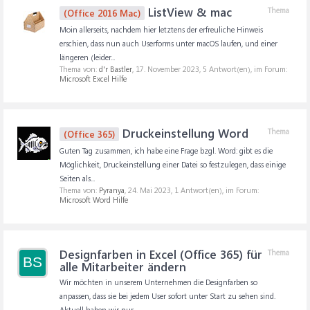
ListView & mac
Thema
(Office 2016 Mac)
Moin allerseits, nachdem hier letztens der erfreuliche Hinweis
erschien, dass nun auch Userforms unter macOS laufen, und einer
längeren (leider...
Thema von:
d'r Bastler
,
17. November 2023
, 5 Antwort(en), im Forum:
Microsoft Excel Hilfe
Druckeinstellung Word
Thema
(Office 365)
Guten Tag zusammen, ich habe eine Frage bzgl. Word: gibt es die
Möglichkeit, Druckeinstellung einer Datei so festzulegen, dass einige
Seiten als...
Thema von:
Pyranya
,
24. Mai 2023
, 1 Antwort(en), im Forum:
Microsoft Word Hilfe
Designfarben in Excel (Office 365) für
Thema
BS
alle Mitarbeiter ändern
Wir möchten in unserem Unternehmen die Designfarben so
anpassen, dass sie bei jedem User sofort unter Start zu sehen sind.
Aktuell haben wir nur...