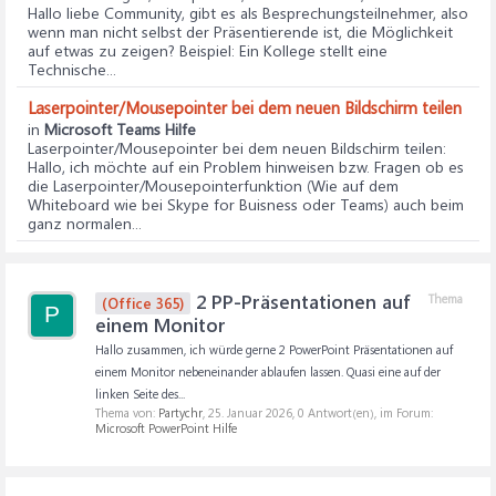
Hallo liebe Community, gibt es als Besprechungsteilnehmer, also
wenn man nicht selbst der Präsentierende ist, die Möglichkeit
auf etwas zu zeigen? Beispiel: Ein Kollege stellt eine
Technische...
Laserpointer/Mousepointer bei dem neuen Bildschirm teilen
in
Microsoft Teams Hilfe
Laserpointer/Mousepointer bei dem neuen Bildschirm teilen
:
Hallo, ich möchte auf ein Problem hinweisen bzw. Fragen ob es
die Laserpointer/Mousepointerfunktion (Wie auf dem
Whiteboard wie bei Skype for Buisness oder Teams) auch beim
ganz normalen...
2 PP-Präsentationen auf
Thema
(Office 365)
P
einem Monitor
Hallo zusammen, ich würde gerne 2 PowerPoint Präsentationen auf
einem Monitor nebeneinander ablaufen lassen. Quasi eine auf der
linken Seite des...
Thema von:
Partychr
,
25. Januar 2026
, 0 Antwort(en), im Forum:
Microsoft PowerPoint Hilfe