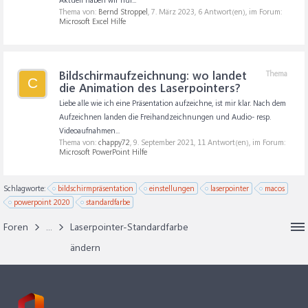
Thema von:
Bernd Stroppel
,
7. März 2023
, 6 Antwort(en), im Forum:
Microsoft Excel Hilfe
Bildschirmaufzeichnung: wo landet
Thema
C
die Animation des Laserpointers?
Liebe alle wie ich eine Präsentation aufzeichne, ist mir klar. Nach dem
Aufzeichnen landen die Freihandzeichnungen und Audio- resp.
Videoaufnahmen...
Thema von:
chappy72
,
9. September 2021
, 11 Antwort(en), im Forum:
Microsoft PowerPoint Hilfe
Schlagworte:
bildschirmpräsentation
einstellungen
laserpointer
macos
powerpoint 2020
standardfarbe
Foren
...
Laserpointer-Standardfarbe
ändern