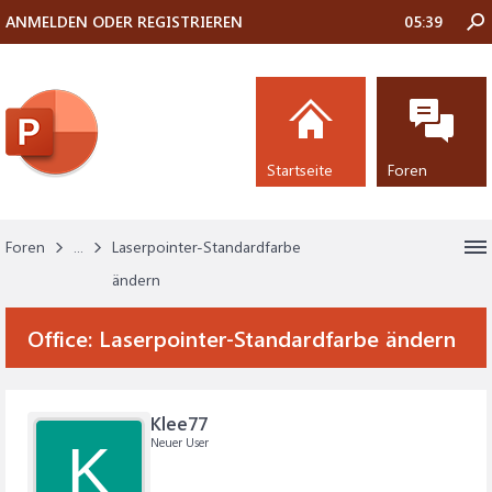
ANMELDEN ODER REGISTRIEREN
05:40
Startseite
Foren
Foren
...
Laserpointer-Standardfarbe
ändern
Office:
Laserpointer-Standardfarbe ändern
Klee77
Neuer User
K