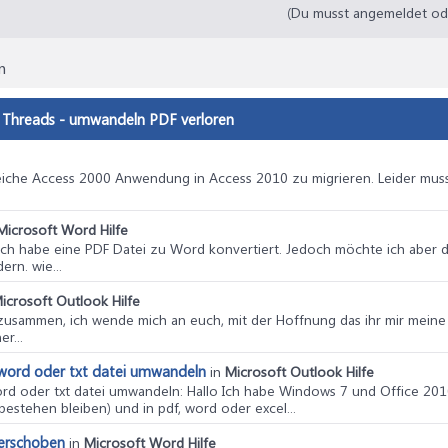
(Du musst angemeldet oder
n
r Threads - umwandeln PDF verloren
reiche Access 2000 Anwendung in Access 2010 zu migrieren. Leider muss 
Microsoft Word Hilfe
, ich habe eine PDF Datei zu Word konvertiert. Jedoch möchte ich aber
rn. wie...
icrosoft Outlook Hilfe
 zusammen, ich wende mich an euch, mit der Hoffnung das ihr mir meine 
r...
, word oder txt datei umwandeln
in
Microsoft Outlook Hilfe
ord oder txt datei umwandeln
: Hallo Ich habe Windows 7 und Office 201
bestehen bleiben) und in pdf, word oder excel...
verschoben
in
Microsoft Word Hilfe