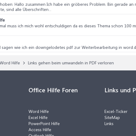
schoben
: Hallo zusammen Ich habe ein gröberes Problem. Bin gerade an 
 sind alle Überschriften...
lfe
mal muss ich mich wohl entschuldigen da es dieses Thema schon 100 ma
mand sagen wie ich ein downgelodetes pdf zur Weiterbearbeitung in wor
Word Hilfe
Links gehen beim umwandeln in PDF verloren
Office Hilfe Foren
Links und 
Word Hilfe
Excel-Ticker
Excel Hilfe
SiteMap
PowerPoint Hilfe
Links
Access Hilfe
Outlook Hilfe