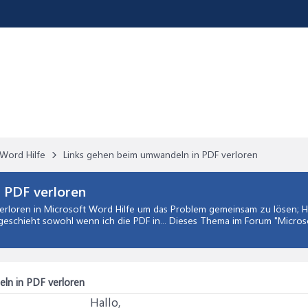
Word Hilfe
Links gehen beim umwandeln in PDF verloren
 PDF verloren
erloren
in
Microsoft Word Hilfe
um das Problem gemeinsam zu lösen; Ha
 geschieht sowohl wenn ich die PDF in... Dieses Thema im Forum "
Micros
ln in PDF verloren
Hallo,