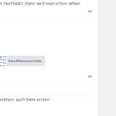
nt hochlädst. Dann wird man schon sehen.
#2
InkedNamensschilder_Seite2_LI.jpg (738,5 KB)
#3
stehen, auch beim ersten.