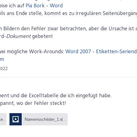
eise ich auf
Pia Bork - Word
ils ans Ende stelle, kommt es zu irregulären Seitenübergän
 Bildern den Fehler zwar betrachten, aber die Ursache ist 
rd-
Dokument
gebeten!
wei mögliche Work-Arounds:
Word 2007 - Etiketten-Seriendr
um
2022
t und die Excelltabelle die ich eingefügt habe.
pannt, wo der Fehler steckt!
Seriendruck_Etiketten.docx (13,1 KB)
Namensschilder_1.xlsx (9,5 KB)