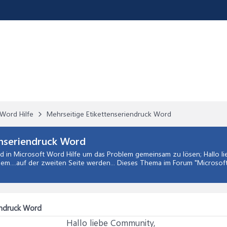
Word Hilfe
Mehrseitige Etikettenseriendruck Word
enseriendruck Word
rd
in
Microsoft Word Hilfe
um das Problem gemeinsam zu lösen; Hallo lieb
lem....auf der zweiten Seite werden... Dieses Thema im Forum "
Microsoft
endruck Word
Hallo liebe Community,