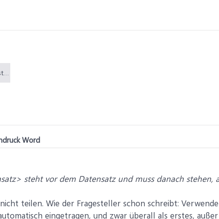
Namenschild_nächster Datensatz_2.PNG (26,1 KB)
endruck Word
satz> steht vor dem Datensatz und muss danach stehen, a
 nicht teilen. Wie der Fragesteller schon schreibt: Verwend
utomatisch eingetragen, und zwar überall als erstes, außer