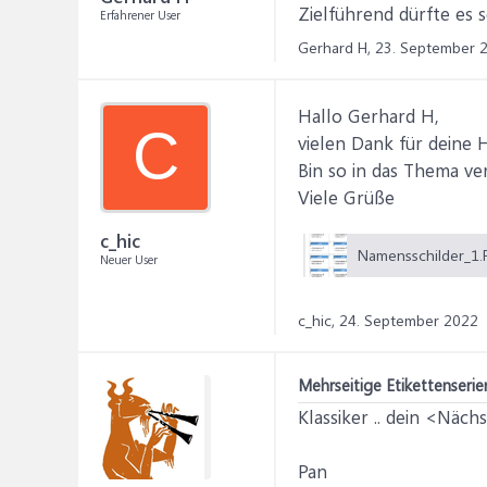
Zielführend dürfte es
Erfahrener User
Gerhard H,
23. September 
Hallo Gerhard H,
C
vielen Dank für deine H
Bin so in das Thema ve
Viele Grüße
c_hic
Neuer User
c_hic,
24. September 2022
Mehrseitige Etikettenseri
Klassiker .. dein <Näc
Pan