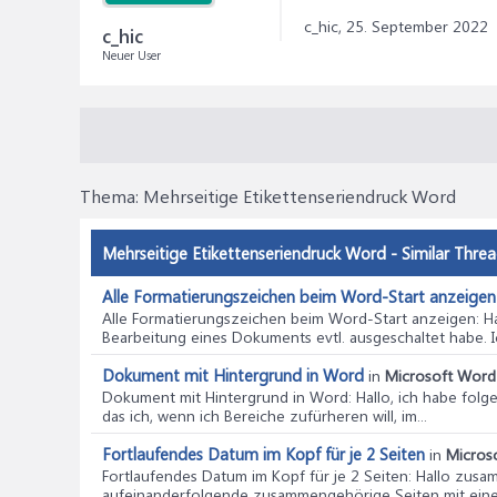
c_hic,
25. September 2022
c_hic
Neuer User
Thema:
Mehrseitige Etikettenseriendruck Word
Mehrseitige Etikettenseriendruck Word - Similar Thre
Alle Formatierungszeichen beim Word-Start anzeigen
Alle Formatierungszeichen beim Word-Start anzeigen
: 
Bearbeitung eines Dokuments evtl. ausgeschaltet habe. I
Dokument mit Hintergrund in Word
in
Microsoft Word 
Dokument mit Hintergrund in Word
: Hallo, ich habe fol
das ich, wenn ich Bereiche zufürheren will, im...
Fortlaufendes Datum im Kopf für je 2 Seiten
in
Micros
Fortlaufendes Datum im Kopf für je 2 Seiten
: Hallo zusa
aufeinanderfolgende zusammengehörige Seiten mit eine