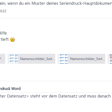
 sein, wenn du ein Muster deines Seriendruck-Hauptdokume
2022
ilfe.
rtieft
Namensschilder_1.PNG (24,4 KB)
Namensschilder_Seite1.PNG (35,5 KB)
Namensschilder_Seite2.PNG (33,2 KB)
endruck Word
hster Datensatz> steht vor dem Datensatz und muss danach 