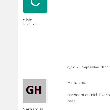
C
c_hic
Neuer User
c_hic,
23. September 2022
Hallo chic,
nachdem du nicht verra
hast.
Gerhard H