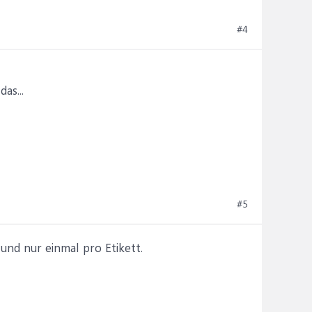
#4
as...
#5
und nur einmal pro Etikett.