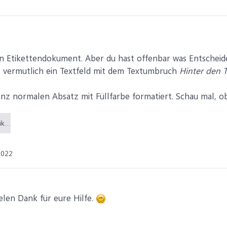
ein Etikettendokument. Aber du hast offenbar was Entschei
ist vermutlich ein Textfeld mit dem Textumbruch
Hinter den T
anz normalen Absatz mit Füllfarbe formatiert. Schau mal, ob 
chicSeriendruck_Etiketten2.docx (26,6 KB)
2022
Vielen Dank für eure Hilfe.