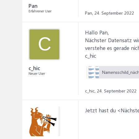
Pan
Erfahrener User
Pan,
24. September 2022
Hallo Pan,
C
Nächster Datensatz wir
verstehe es gerade nich
c_hic
c_hic
Neuer User
c_hic,
24. September 2022
Jetzt hast du <Nächste