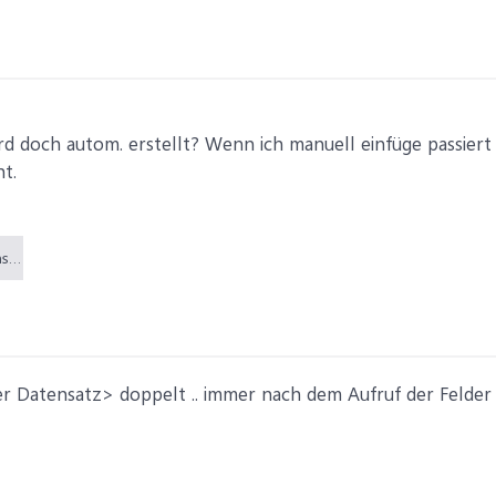
d doch autom. erstellt? Wenn ich manuell einfüge passiert d
t.
Namensschild_nächster Datensatz.PNG (24,6 KB)
r Datensatz> doppelt .. immer nach dem Aufruf der Felder 