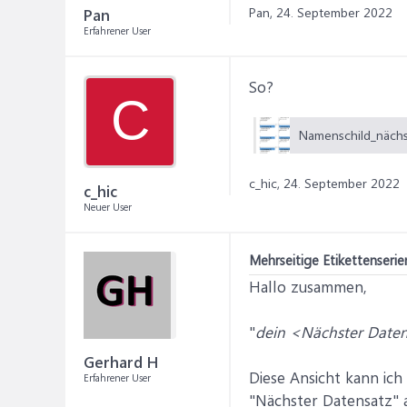
Pan,
24. September 2022
Pan
Erfahrener User
So?
C
c_hic,
24. September 2022
c_hic
Neuer User
Mehrseitige Etikettenseri
Hallo zusammen,
"
dein <Nächster Daten
Gerhard H
Diese Ansicht kann ich
Erfahrener User
"Nächster Datensatz" a