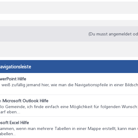
(Du musst angemeldet oder
avigationsleiste
werPoint Hilfe
 weiß zufällig jemand hier, wie man die Navigationspfeile in einer Bilds
n
Microsoft Outlook Hilfe
allo Gemeinde, ich finde einfach eine Möglichkeit für folgenden Wunsch: 
rf eben....
soft Excel Hilfe
usammen, wenn man mehrere Tabellen in einer Mappe erstellt, kann man 
ellen...