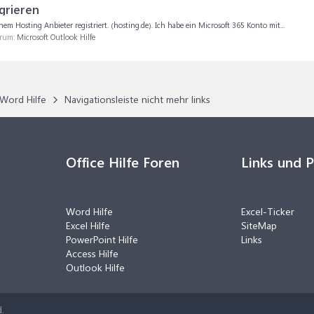
grieren
em Hosting Anbieter registriert. (hosting.de). Ich habe ein Microsoft 365 Konto mit...
orum:
Microsoft Outlook Hilfe
Word Hilfe
Navigationsleiste nicht mehr links
Office Hilfe Foren
Links und 
Word Hilfe
Excel-Ticker
Excel Hilfe
SiteMap
PowerPoint Hilfe
Links
Access Hilfe
Outlook Hilfe
.