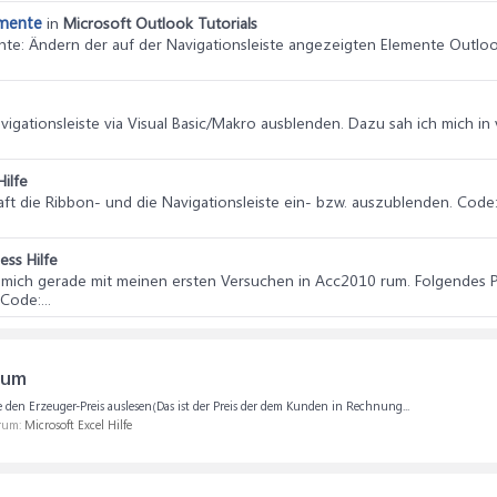
emente
in
Microsoft Outlook Tutorials
nte
: Ändern der auf der Navigationsleiste angezeigten Elemente Outl
Navigationsleiste via Visual Basic/Makro ausblenden. Dazu sah ich mich i
ilfe
aft die Ribbon- und die Navigationsleiste ein- bzw. auszublenden. Cod
ess Hilfe
ge mich gerade mit meinen ersten Versuchen in Acc2010 rum. Folgendes 
Code:...
aum
e den Erzeuger-Preis auslesen(Das ist der Preis der dem Kunden in Rechnung...
orum:
Microsoft Excel Hilfe