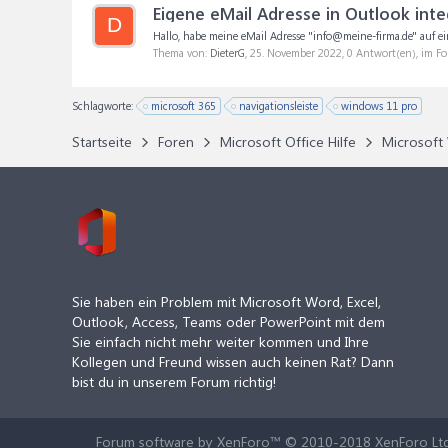
Eigene eMail Adresse in Outlook inte
D
Hallo, habe meine eMail Adresse "info@meine-firma.de" auf ein
Thema von:
DieterG
,
25. November 2022
, 0 Antwort(en), im F
Schlagworte:
microsoft 365
navigationsleiste
windows 11 pro
Startseite
Foren
Microsoft Office Hilfe
Microsoft 
Sie haben ein Problem mit Microsoft Word, Excel,
Outlook, Access, Teams oder PowerPoint mit dem
Sie einfach nicht mehr weiter kommen und Ihre
Kollegen und Freund wissen auch keinen Rat? Dann
bist du in unserem Forum richtig!
Forum software by XenForo™
© 2010-2018 XenForo Ltd