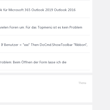
ook für Microsoft 365 Outlook 2019 Outlook 2016
n vielen Foren um. Für das Topmenü ist es kein Problem
e: If Benutzer = "xxx" Then DoCmd.ShowToolbar "Ribbon",
Problem: Beim Öffnen der Form lasse ich die
Thema