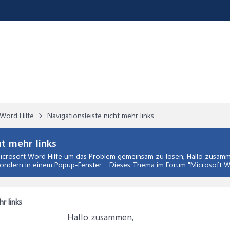
Word Hilfe
Navigationsleiste nicht mehr links
t mehr links
icrosoft Word Hilfe
um das Problem gemeinsam zu lösen; Hallo zusamme
sondern in einem Popup-Fenster.... Dieses Thema im Forum "
Microsoft W
r links
Hallo zusammen,