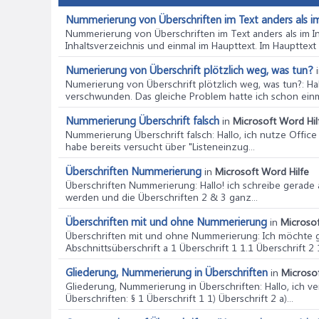
Nummerierung von Überschriften im Text anders als im
Nummerierung von Überschriften im Text anders als im In
Inhaltsverzeichnis und einmal im Haupttext. Im Haupttext s
Numerierung von Überschrift plötzlich weg, was tun?
Numerierung von Überschrift plötzlich weg, was tun?
: H
verschwunden. Das gleiche Problem hatte ich schon einma
Nummerierung Überschrift falsch
in
Microsoft Word Hil
Nummerierung Überschrift falsch
: Hallo, ich nutze Offi
habe bereits versucht über "Listeneinzug...
Überschriften Nummerierung
in
Microsoft Word Hilfe
Überschriften Nummerierung
: Hallo! ich schreibe gerad
werden und die Überschriften 2 & 3 ganz...
Überschriften mit und ohne Nummerierung
in
Microsof
Überschriften mit und ohne Nummerierung
: Ich möchte 
Abschnittsüberschrift a 1 Überschrift 1 1.1 Überschrift 2 1
Gliederung, Nummerierung in Überschriften
in
Microsof
Gliederung, Nummerierung in Überschriften
: Hallo, ich
Überschriften: § 1 Überschrift 1 1) Überschrift 2 a)...