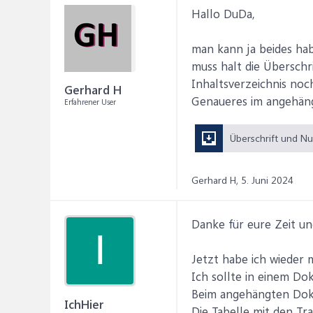
Hallo DuDa,
man kann ja beides hab
muss halt die Übersch
Inhaltsverzeichnis no
Gerhard H
Genaueres im angehän
Erfahrener User
Gerhard H,
5. Juni 2024
Danke für eure Zeit u
I
Jetzt habe ich wieder 
Ich sollte in einem Do
Beim angehängten Dokum
IchHier
Die Tabelle mit den Tr