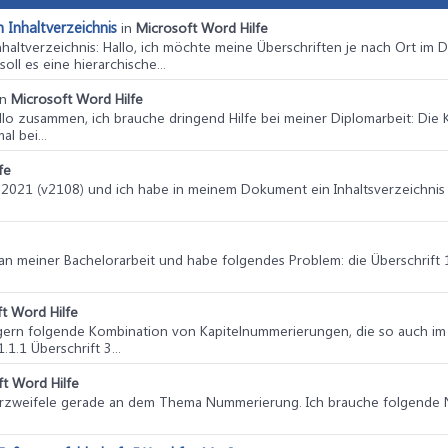
 Inhaltverzeichnis
in
Microsoft Word Hilfe
haltverzeichnis
: Hallo, ich möchte meine Überschriften je nach Ort im 
oll es eine hierarchische...
in
Microsoft Word Hilfe
allo zusammen, ich brauche dringend Hilfe bei meiner Diplomarbeit: Die K
l bei...
fe
ce 2021 (v2108) und ich habe in meinem Dokument ein Inhaltsverzeichnis 
e an meiner Bachelorarbeit und habe folgendes Problem: die Überschrift 
t Word Hilfe
gern folgende Kombination von Kapitelnummerierungen, die so auch im I
.1.1 Überschrift 3...
t Word Hilfe
 verzweifele gerade an dem Thema Nummerierung. Ich brauche folgende