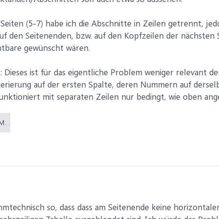
Seiten (5-7) habe ich die Abschnitte in Zeilen getrennt, jed
f den Seitenenden, bzw. auf den Kopfzeilen der nächsten Se
chtbare gewünscht wären.
 Dieses ist für das eigentliche Problem weniger relevant de
erierung auf der ersten Spalte, deren Nummern auf dersel
funktioniert mit separaten Zeilen nur bedingt, wie oben an
Sitzungsprotokoll Muster .docx (20,7 KB)
mmtechnisch so, dass dass am Seitenende keine horizontal