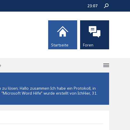
23:07
Startseite
Foren
e
u lösen; Hallo zusammen Ich habe ein Protokoll, in
 "
Microsoft Word Hilfe
" wurde erstellt von IchHier,
31.