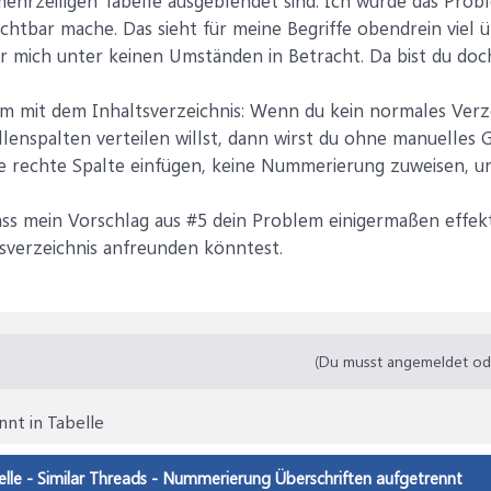
r mehrzeiligen Tabelle ausgeblendet sind. Ich würde das Prob
ichtbar mache. Das sieht für meine Begriffe obendrein viel 
r mich unter keinen Umständen in Betracht. Da bist du doc
 mit dem Inhaltsverzeichnis: Wenn du kein normales Verze
enspalten verteilen willst, dann wirst du ohne manuelles 
die rechte Spalte einfügen, keine Nummerierung zuweisen, un
dass mein Vorschlag aus #5 dein Problem einigermaßen effek
sverzeichnis anfreunden könntest.
(Du musst angemeldet oder
nt in Tabelle
lle - Similar Threads - Nummerierung Überschriften aufgetrennt