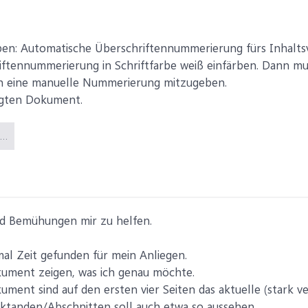
en: Automatische Überschriftennummerierung fürs Inhaltsv
riftennummerierung in Schriftfarbe weiß einfärben. Dann m
ch eine manuelle Nummerierung mitzugeben.
gten Dokument.
Überschrift und Nummer in zwei Tabellenzellen verteilen.docx (36,1 KB)
nd Bemühungen mir zu helfen.
mal Zeit gefunden für mein Anliegen.
kument zeigen, was ich genau möchte.
ent sind auf den ersten vier Seiten das aktuelle (stark ve
aktanden/Abschnitten soll auch etwa so aussehen.