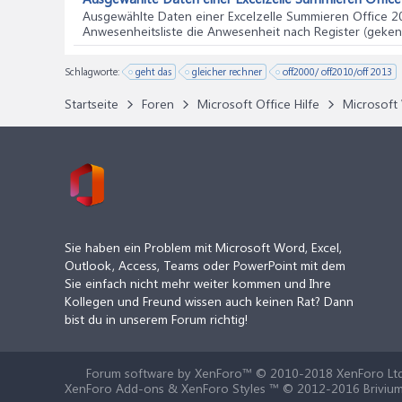
Ausgewählte Daten einer Excelzelle Summieren Office 2
Anwesenheitsliste die Anwesenheit nach Register (geken
Schlagworte:
geht das
gleicher rechner
off2000/ off2010/off 2013
Startseite
Foren
Microsoft Office Hilfe
Microsoft 
Sie haben ein Problem mit Microsoft Word, Excel,
Outlook, Access, Teams oder PowerPoint mit dem
Sie einfach nicht mehr weiter kommen und Ihre
Kollegen und Freund wissen auch keinen Rat? Dann
bist du in unserem Forum richtig!
Forum software by XenForo™
© 2010-2018 XenForo Ltd
XenForo Add-ons & XenForo Styles ™ © 2012-2016 Brivium