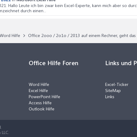
021
: Hallo Leute ich bin zwar kein Excel-Experte, kann mich aber so durc
nzeichnet durch einen...
Word Hilfe
Office 2ooo / 2o1o / 2013 auf einem Rechner, geht da
Office Hilfe Foren
Links und 
Word Hilfe
Excel-Ticker
Excel Hilfe
SiteMap
PowerPoint Hilfe
Links
Access Hilfe
Outlook Hilfe
.
 LLC.