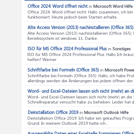
Office 2024: Word öffnet nicht
in
Microsoft Word Hilfe
Office 2024: Word öffnet nicht
: Hallo zusammen, ich bin
funktioniert. Heute jedoch beim Starten erhalte...
Alte Access Version (2013) nachinstallieren (Office 365)
Alte Access Version (2013) nachinstallieren (Office 365)
:
Beriebssystem ist windows 11. Danke.
ISO für MS Office 2024 Professional Plus
in
Sonstiges
ISO für MS Office 2024 Professional Plus
: Hallo Ich brä
helfen? Werner
Schriftfarbe bei Formeln (Office 365)
in
Microsoft Power
Schriftfarbe bei Formeln (Office 365)
: Hallo, ich habe P
allerdings werden die Änderungen bei jedem öffnen der..
Word- und Excel-Dateien lassen sich nicht (mehr) an d
Word- und Excel-Dateien lassen sich nicht (mehr) an die
Schnellreparatur versucht habe zu beheben. Leider hat da
Deinstallation Office 2019
in
Microsoft Outlook Hilfe
Deinstallation Office 2019
: Ich habe ein gekauftes Progr
Grund: In meinem Outlook 2019 hatte ich...
Ausgewählte Daten einer Excelzelle Summieren Offic