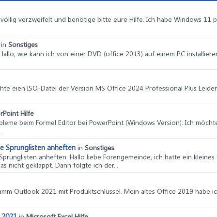
 völlig verzweifelt und benötige bitte eure Hilfe. Ich habe Windows 11
in
Sonstiges
 Hallo, wie kann ich von einer DVD (office 2013) auf einem PC installie
uchte eien ISO-Datei der Version MS Office 2024 Professional Plus Leid
Point Hilfe
robleme beim Formel Editor bei PowerPoint (Windows Version). Ich möcht
.
ie Sprunglisten anheften
in
Sonstiges
 Sprunglisten anheften
: Hallo liebe Forengemeinde, ich hatte ein kleine
s nicht geklappt. Dann folgte ich der...
amm Outlook 2021 mit Produktschlüssel. Mein altes Office 2019 habe ich 
e 2021
in
Microsoft Excel Hilfe