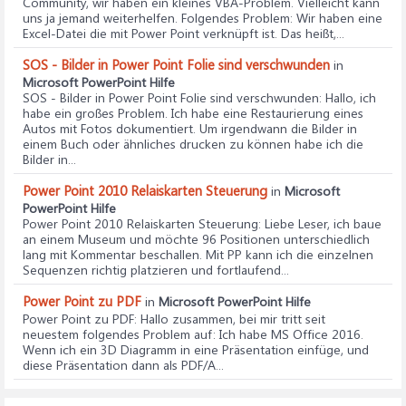
Community, wir haben ein kleines VBA-Problem. Vielleicht kann
uns ja jemand weiterhelfen. Folgendes Problem: Wir haben eine
Excel-Datei die mit Power Point verknüpft ist. Das heißt,...
SOS - Bilder in Power Point Folie sind verschwunden
in
Microsoft PowerPoint Hilfe
SOS - Bilder in Power Point Folie sind verschwunden
: Hallo, ich
habe ein großes Problem. Ich habe eine Restaurierung eines
Autos mit Fotos dokumentiert. Um irgendwann die Bilder in
einem Buch oder ähnliches drucken zu können habe ich die
Bilder in...
Power Point 2010 Relaiskarten Steuerung
in
Microsoft
PowerPoint Hilfe
Power Point 2010 Relaiskarten Steuerung
: Liebe Leser, ich baue
an einem Museum und möchte 96 Positionen unterschiedlich
lang mit Kommentar beschallen. Mit PP kann ich die einzelnen
Sequenzen richtig platzieren und fortlaufend...
Power Point zu PDF
in
Microsoft PowerPoint Hilfe
Power Point zu PDF
: Hallo zusammen, bei mir tritt seit
neuestem folgendes Problem auf: Ich habe MS Office 2016.
Wenn ich ein 3D Diagramm in eine Präsentation einfüge, und
diese Präsentation dann als PDF/A...