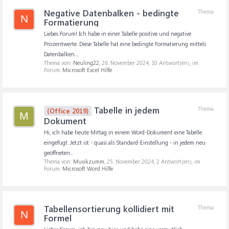
Negative Datenbalken - bedingte
Thema
N
Formatierung
Liebes Forum! Ich habe in einer Tabelle positive und negative
Prozentwerte. Diese Tabelle hat eine bedingte Formatierung mittels
Datenbalken....
Thema von:
Neuling22
,
26. November 2024
, 10 Antwort(en), im
Forum:
Microsoft Excel Hilfe
Tabelle in jedem
Thema
(Office 2019)
M
Dokument
Hi, ich habe heute Mittag in einem Word-Dokument eine Tabelle
eingefügt. Jetzt ist - quasi als Standard-Einstellung - in jedem neu
geöffneten...
Thema von:
Musikzumm
,
25. November 2024
, 2 Antwort(en), im
Forum:
Microsoft Word Hilfe
Tabellensortierung kollidiert mit
Thema
N
Formel