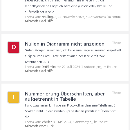
Liebes Forum, ich bin neu hier und habe eine vermutlich
schnelle/einfache Frage: Ich habe eine (unsortierte) Tabelle und
außerhalb der Tabelle...
Thema von:
Neuling22
,
24. November 2024
, 5 Antwort(en), im Forum:
Microsoft Excel Hilfe
Nullen in Diagramm nicht anzeigen
Thema
D
Guten Morgen zusammen, ich habe eine Frage zu meiner beispielhaft
aufgebauten Excel. Diese besteht aus einer Tabelle mit zwei
Datenreihen. Aus...
Thema von:
DerEliminator
,
22. Juli 2024
, 1 Antwort(en), im Forum:
Microsoft Excel Hilfe
Nummerierung Überschriften, aber
Thema
I
aufgetrennt in Tabelle
Hallo zusammen Ich habe ein Protokoll, in dem eine Tabelle mit 5
Spalten steht. In der zweiten Spalte stehen jeweils mit Überschrift
die...
Thema von:
IchHier
,
31. Mai 2024
, 6 Antwort(en), im Forum:
Microsoft Word Hilfe