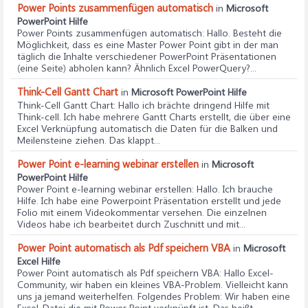
Power Points zusammenfügen automatisch
in
Microsoft
PowerPoint Hilfe
Power Points zusammenfügen automatisch
: Hallo. Besteht die
Möglichkeit, dass es eine Master Power Point gibt in der man
täglich die Inhalte verschiedener PowerPoint Präsentationen
(eine Seite) abholen kann? Ähnlich Excel PowerQuery?...
Think-Cell Gantt Chart
in
Microsoft PowerPoint Hilfe
Think-Cell Gantt Chart
: Hallo ich brächte dringend Hilfe mit
Think-cell. Ich habe mehrere Gantt Charts erstellt, die über eine
Excel Verknüpfung automatisch die Daten für die Balken und
Meilensteine ziehen. Das klappt...
Power Point e-learning webinar erstellen
in
Microsoft
PowerPoint Hilfe
Power Point e-learning webinar erstellen
: Hallo. Ich brauche
Hilfe. Ich habe eine Powerpoint Präsentation erstellt und jede
Folio mit einem Videokommentar versehen. Die einzelnen
Videos habe ich bearbeitet durch Zuschnitt und mit...
Power Point automatisch als Pdf speichern VBA
in
Microsoft
Excel Hilfe
Power Point automatisch als Pdf speichern VBA
: Hallo Excel-
Community, wir haben ein kleines VBA-Problem. Vielleicht kann
uns ja jemand weiterhelfen. Folgendes Problem: Wir haben eine
Excel-Datei die mit Power Point verknüpft ist. Das heißt,...