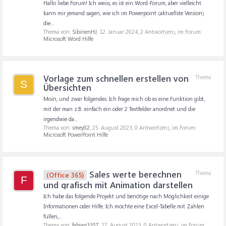
Hallo liebe Forum! Ich weiss, es ist ein Word-Forum, aber vielleicht
kann mir jemand sagen, wie ich im Powerpoint (aktuellste Version)
die...
Thema von:
SibirienHJ
,
12. Januar 2024
, 2 Antwort(en), im Forum:
Microsoft Word Hilfe
Vorlage zum schnellen erstellen von
Thema
S
Übersichten
Moin, und zwar folgendes: Ich frage mich ob es eine Funktion gibt,
mit der man z.B. einfach ein oder 2 Textfelder anordnet und die
irgendwie da...
Thema von:
smey02
,
25. August 2023
, 0 Antwort(en), im Forum:
Microsoft PowerPoint Hilfe
Sales werte berechnen
Thema
(Office 365)
F
und grafisch mit Animation darstellen
Ich habe das folgende Projekt und benötige nach Möglichkeit einige
Informationen oder Hilfe. Ich möchte eine Excel-Tabelle mit Zahlen
füllen,...
Thema von:
fabian3357
,
17. August 2023
, 0 Antwort(en), im Forum: