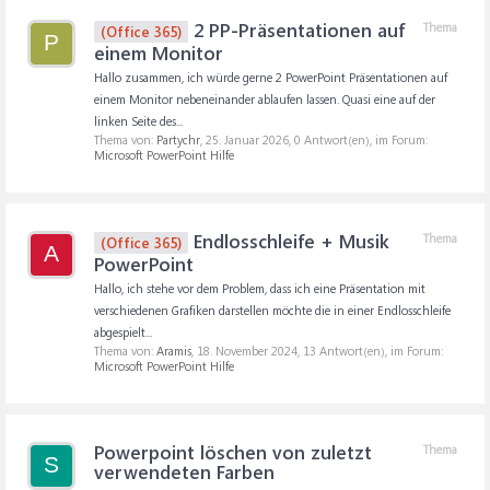
2 PP-Präsentationen auf
Thema
(Office 365)
P
einem Monitor
Hallo zusammen, ich würde gerne 2 PowerPoint Präsentationen auf
einem Monitor nebeneinander ablaufen lassen. Quasi eine auf der
linken Seite des...
Thema von:
Partychr
,
25. Januar 2026
, 0 Antwort(en), im Forum:
Microsoft PowerPoint Hilfe
Endlosschleife + Musik
Thema
(Office 365)
A
PowerPoint
Hallo, ich stehe vor dem Problem, dass ich eine Präsentation mit
verschiedenen Grafiken darstellen möchte die in einer Endlosschleife
abgespielt...
Thema von:
Aramis
,
18. November 2024
, 13 Antwort(en), im Forum:
Microsoft PowerPoint Hilfe
Powerpoint löschen von zuletzt
Thema
S
verwendeten Farben