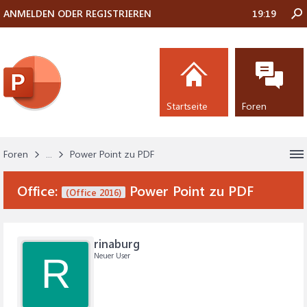
ANMELDEN ODER REGISTRIEREN
19:19
Startseite
Foren
Foren
...
Power Point zu PDF
Office:
Power Point zu PDF
(Office 2016)
rinaburg
Neuer User
R