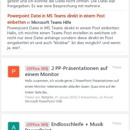
geteilt und ich konnte die Datei nicht öffnen. Die Datei war
freigegeben. Es war eine Besprechung mit mehrere...
Powerpoint Datei in MS Teams direkt in einem Post
einbetten
in
Microsoft Teams Hilfe
Powerpoint Datei in MS Teams direkt in einem Post einbetten
:
Hallo, ich möchte einen Teams Post erstellen in welchem ich
nicht nur eine Datei anhänge sondern diese direkt im Post
eingebettet ist und auch "klickbar". Ist dies möglich? und wenn
ja, wie?...
2 PP-Präsentationen auf
Thema
(Office 365)
P
einem Monitor
Hallo zusammen, ich würde gerne 2 PowerPoint Präsentationen auf
einem Monitor nebeneinander ablaufen lassen. Quasi eine auf der
linken Seite des...
Thema von:
Partychr
,
25. Januar 2026
, 0 Antwort(en), im Forum:
Microsoft PowerPoint Hilfe
Endlosschleife + Musik
Thema
(Office 365)
A