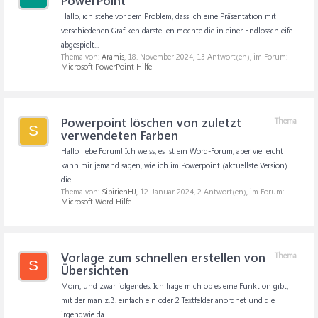
PowerPoint
Hallo, ich stehe vor dem Problem, dass ich eine Präsentation mit
verschiedenen Grafiken darstellen möchte die in einer Endlosschleife
abgespielt...
Thema von:
Aramis
,
18. November 2024
, 13 Antwort(en), im Forum:
Microsoft PowerPoint Hilfe
Powerpoint löschen von zuletzt
Thema
S
verwendeten Farben
Hallo liebe Forum! Ich weiss, es ist ein Word-Forum, aber vielleicht
kann mir jemand sagen, wie ich im Powerpoint (aktuellste Version)
die...
Thema von:
SibirienHJ
,
12. Januar 2024
, 2 Antwort(en), im Forum:
Microsoft Word Hilfe
Vorlage zum schnellen erstellen von
Thema
S
Übersichten
Moin, und zwar folgendes: Ich frage mich ob es eine Funktion gibt,
mit der man z.B. einfach ein oder 2 Textfelder anordnet und die
irgendwie da...