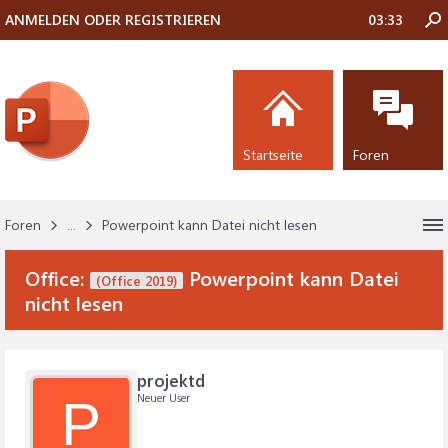
ANMELDEN ODER REGISTRIEREN
03:33
Startseite
Foren
Foren
...
Powerpoint kann Datei nicht lesen
Office:
Powerpoint kann Datei
(Office 2019)
nicht lesen
projektd
Neuer User
P