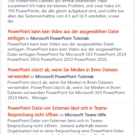
700 PowerPoint-Dateien auf einmal bearbeiten
: Hallo
zusammen! Ich habe ein kleines Problem, und zwar habe ich
700 PowerPoints, die alle gleich aufgebaut sind, und sollte bei
allen das Seitenverhältnis von 4:3 auf 16:9 umstellen, sowie
die...
PowerPoint kann kein Video aus der ausgewählten Datei
einfügen
in
Microsoft PowerPoint Tutorials
PowerPoint kann kein Video aus der ausgewählten Datei
einfügen
: PowerPoint kann kein Video aus der ausgewählten
Datei einfügen PowerPoint für Microsoft 365 PowerPoint 2019
PowerPoint 2016 PowerPoint 2013 PowerPoint 2010...
PowerPoint stürzt ab, wenn Sie Medien in Ihren Dateien
verwenden
in
Microsoft PowerPoint Tutorials
PowerPoint stürzt ab, wenn Sie Medien in Ihren Dateien
verwenden
: PowerPoint stürzt ab, wenn Sie Medien in Ihren
Dateien verwenden PowerPoint für Microsoft 365 PowerPoint
2019 Mehr... Weniger...
PowerPoint-Datei von Externen lässt sich in Teams-
Besprechung nicht öffnen.
in
Microsoft Teams Hilfe
PowerPoint-Datei von Externen lässt sich in Teams-
Besprechung nicht öffnen.
: Jemand außerhalb meiner
Organisation hat in einer Besprechung eine PowerPoint-Datei