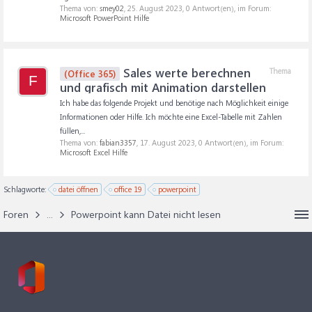
Thema von:
smey02
,
25. August 2023
, 0 Antwort(en), im Forum:
Microsoft PowerPoint Hilfe
Sales werte berechnen
Thema
(Office 365)
F
und grafisch mit Animation darstellen
Ich habe das folgende Projekt und benötige nach Möglichkeit einige
Informationen oder Hilfe. Ich möchte eine Excel-Tabelle mit Zahlen
füllen,...
Thema von:
fabian3357
,
17. August 2023
, 0 Antwort(en), im Forum:
Microsoft Excel Hilfe
Schlagworte:
datei öffnen
office 19
powerpoint
Foren
...
Powerpoint kann Datei nicht lesen