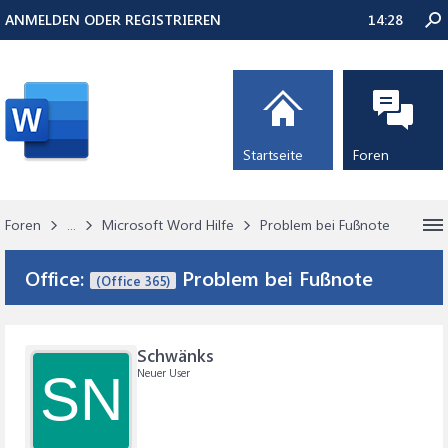
ANMELDEN ODER REGISTRIEREN
14:28
Startseite
Foren
Foren
...
Microsoft Word Hilfe
Problem bei Fußnote
Office:
Problem bei Fußnote
(Office 365)
Schwänks
Neuer User
SN