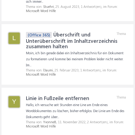
sich immer...
Thema von:
Stuehri
,
25. August 2023
, 1 Antwort(en), im Forum:
Microsoft Word Hilfe
Überschrift und
Thema
(Office 365)
L
Unterüberschrift im Inhaltzverzeichnis
zusammen halten
Moin, ich bin gerade dabei ein Inhaltsverzeichnis für ein Dokument
zu formatieren und komme bei meinem Problem leider nicht weiter.
Im...
Thema von:
l3aumi
,
25. Februar 2023
, 1 Antwort(en), im Forum:
Microsoft Word Hilfe
Linie in Fußzeile entfernen
Thema
Y
Hallo, ich versuche seit Stunden eine Line am Ende eines
Worddokumentes zu löschen, bisher erfolglos. Die Linie am Ende des
Dokuments geht über...
Thema von:
YvonneB
,
11. November 2022
, 2 Antwort(en), im Forum:
Microsoft Word Hilfe