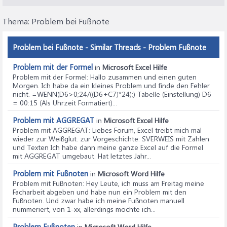
Thema:
Problem bei Fußnote
Problem bei Fußnote - Similar Threads - Problem Fußnote
Problem mit der Formel
in
Microsoft Excel Hilfe
Problem mit der Formel
: Hallo zusammen und einen guten
Morgen. Ich habe da ein kleines Problem und finde den Fehler
nicht. =WENN(D6>0;24/((D6+C7)*24);) Tabelle (Einstellung) D6
= 00:15 (Als Uhrzeit Formatiert)...
Problem mit AGGREGAT
in
Microsoft Excel Hilfe
Problem mit AGGREGAT
: Liebes Forum, Excel treibt mich mal
wieder zur Weißglut. zur Vorgeschichte: SVERWEIS mit Zahlen
und Texten Ich habe dann meine ganze Excel auf die Formel
mit AGGREGAT umgebaut. Hat letztes Jahr...
Problem mit Fußnoten
in
Microsoft Word Hilfe
Problem mit Fußnoten
: Hey Leute, ich muss am Freitag meine
Facharbeit abgeben und habe nun ein Problem mit den
Fußnoten. Und zwar habe ich meine Fußnoten manuell
nummeriert, von 1-xx, allerdings möchte ich...
Problem Fußnoten
in
Microsoft Word Hilfe