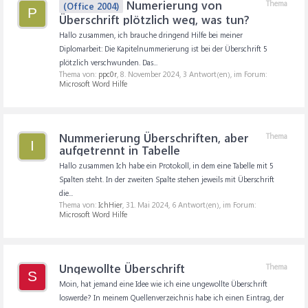
Numerierung von
Thema
(Office 2004)
P
Überschrift plötzlich weg, was tun?
Hallo zusammen, ich brauche dringend Hilfe bei meiner
Diplomarbeit: Die Kapitelnummerierung ist bei der Überschrift 5
plötzlich verschwunden. Das...
Thema von:
ppc0r
,
8. November 2024
, 3 Antwort(en), im Forum:
Microsoft Word Hilfe
Nummerierung Überschriften, aber
Thema
I
aufgetrennt in Tabelle
Hallo zusammen Ich habe ein Protokoll, in dem eine Tabelle mit 5
Spalten steht. In der zweiten Spalte stehen jeweils mit Überschrift
die...
Thema von:
IchHier
,
31. Mai 2024
, 6 Antwort(en), im Forum:
Microsoft Word Hilfe
Ungewollte Überschrift
Thema
S
Moin, hat jemand eine Idee wie ich eine ungewollte Überschrift
loswerde? In meinem Quellenverzeichnis habe ich einen Eintrag, der