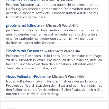
Problem Fußnoten
: salut ihr da draußen, ihr seid meine letzte
Hoffnung! Ich schreibe gerade meine Diplomarbeit und habe
deshalb in meinem Text viele Fußnoten (unten auf der Seite)
Nun hätte ich gerne, dass...
problem mit fußnoten
in
Microsoft Word Hilfe
problem mit fußnoten
: hallo leute ich würde mit den fußnoten
gern folgendes machen: es soll auf jeder seite rechts unten
eine fortlaufende nummerierung stehen. ich will nicht das
darüber ein strich oder ähnliche...
Problem mit Fussnoten
in
Microsoft Word Hilfe
Problem mit Fussnoten
: Hallo liebes Forum, ich habe eine Frage
zu den Fußnoten in Word. Wo kann ich den einstellen, dass ich
bei den Fußnoten zwischen den einzelnen Fußnoten einen
Zeilanabstand von 1,5 habe, und...
Neues Fußnoten-Problem
in
Microsoft Word Hilfe
Neues Fußnoten-Problem
: Hallo, ich hab ein kleines Fußnoten-
Problem bei Word. Zwischen dem Text und dem Trennstrich zu
den Fußnoten sind oftmals mehrere Zeilen PLatz, den ich nicht
nutzen kann, es wäre aber wichtig,...