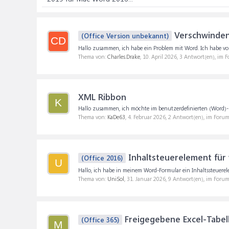
Verschwinden
(Office Version unbekannt)
CD
Hallo zusammen, ich habe ein Problem mit Word. Ich habe vo
Thema von:
Charles.Drake
,
10. April 2026
, 3 Antwort(en), im 
XML Ribbon
K
Hallo zusammen, ich möchte im benutzerdefinierten (Word)-R
Thema von:
KaDe63
,
4. Februar 2026
, 2 Antwort(en), im Foru
Inhaltsteuerelement für 
(Office 2016)
U
Hallo, ich habe in meinem Word-Formular ein Inhaltssteuerel
Thema von:
UniSol
,
31. Januar 2026
, 9 Antwort(en), im Foru
Freigegebene Excel-Tabell
(Office 365)
M