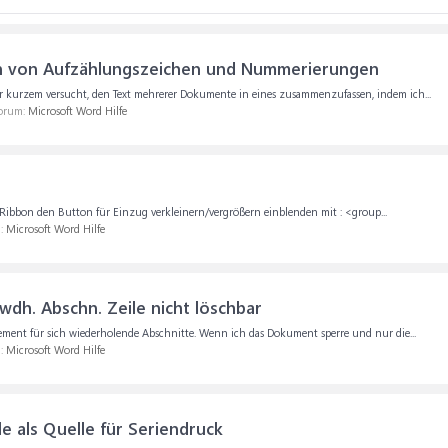
 von Aufzählungszeichen und Nummerierungen
r kurzem versucht, den Text mehrerer Dokumente in eines zusammenzufassen, indem ich...
Forum:
Microsoft Word Hilfe
ibbon den Button für Einzug verkleinern/vergrößern einblenden mit : <group...
m:
Microsoft Word Hilfe
wdh. Abschn. Zeile nicht löschbar
ement für sich wiederholende Abschnitte. Wenn ich das Dokument sperre und nur die...
m:
Microsoft Word Hilfe
e als Quelle für Seriendruck