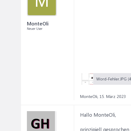
M
MonteOli
Neuer User
MonteOli,
15. März 2023
Hallo MonteOli,
prinzipiell gesprochen