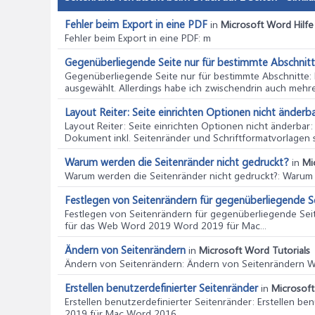
Fehler beim Export in eine PDF
in
Microsoft Word Hilfe
Fehler beim Export in eine PDF
: m
Gegenüberliegende Seite nur für bestimmte Abschnit
Gegenüberliegende Seite nur für bestimmte Abschnitte
:
ausgewählt. Allerdings habe ich zwischendrin auch mehrere
Layout Reiter: Seite einrichten Optionen nicht änderb
Layout Reiter: Seite einrichten Optionen nicht änderbar
Dokument inkl. Seitenränder und Schriftformatvorlagen so
Warum werden die Seitenränder nicht gedruckt?
in
Mi
Warum werden die Seitenränder nicht gedruckt?
: Warum
Festlegen von Seitenrändern für gegenüberliegende S
Festlegen von Seitenrändern für gegenüberliegende Sei
für das Web Word 2019 Word 2019 für Mac...
Ändern von Seitenrändern
in
Microsoft Word Tutorials
Ändern von Seitenrändern
: Ändern von Seitenrändern 
Erstellen benutzerdefinierter Seitenränder
in
Microsoft
Erstellen benutzerdefinierter Seitenränder
: Erstellen b
2019 für Mac Word 2016...