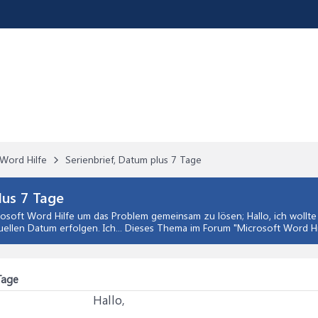
Word Hilfe
Serienbrief, Datum plus 7 Tage
lus 7 Tage
osoft Word Hilfe
um das Problem gemeinsam zu lösen; Hallo, ich wollte
ellen Datum erfolgen. Ich... Dieses Thema im Forum "
Microsoft Word Hi
Tage
Hallo,