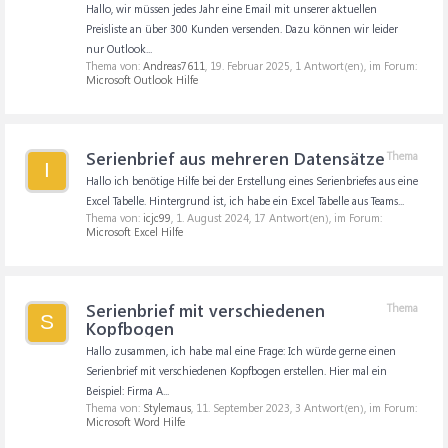
Hallo, wir müssen jedes Jahr eine Email mit unserer aktuellen
Preisliste an über 300 Kunden versenden. Dazu können wir leider
nur Outlook...
Thema von:
Andreas7611
,
19. Februar 2025
, 1 Antwort(en), im Forum:
Microsoft Outlook Hilfe
Serienbrief aus mehreren Datensätze
Thema
I
Hallo ich benötige Hilfe bei der Erstellung eines Serienbriefes aus eine
Excel Tabelle. Hintergrund ist, ich habe ein Excel Tabelle aus Teams...
Thema von:
icjc99
,
1. August 2024
, 17 Antwort(en), im Forum:
Microsoft Excel Hilfe
Serienbrief mit verschiedenen
Thema
S
Kopfbogen
Hallo zusammen, ich habe mal eine Frage: Ich würde gerne einen
Serienbrief mit verschiedenen Kopfbogen erstellen. Hier mal ein
Beispiel: Firma A...
Thema von:
Stylemaus
,
11. September 2023
, 3 Antwort(en), im Forum:
Microsoft Word Hilfe