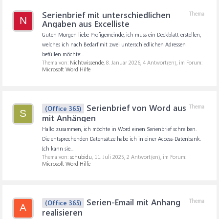
Serienbrief mit unterschiedlichen
Thema
N
Angaben aus Excelliste
Guten Morgen liebe Profigemeinde, ich muss ein Deckblatt erstellen,
welches ich nach Bedarf mit zwei unterschiedlichen Adressen
befüllen möchte:...
Thema von:
Nichtwissende
,
8. Januar 2026
, 4 Antwort(en), im Forum:
Microsoft Word Hilfe
Serienbrief von Word aus
Thema
(Office 365)
S
mit Anhängen
Hallo zusammen, ich möchte in Word einen Serienbrief schreiben.
Die entsprechenden Datensätze habe ich in einer Access-Datenbank.
Ich kann sie...
Thema von:
schubidu
,
11. Juli 2025
, 2 Antwort(en), im Forum:
Microsoft Word Hilfe
Serien-Email mit Anhang
Thema
(Office 365)
A
realisieren