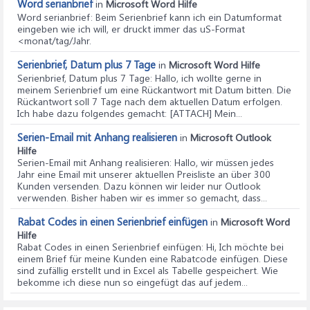
Word serianbrief
in
Microsoft Word Hilfe
Word serianbrief
: Beim Serienbrief kann ich ein Datumformat
eingeben wie ich will, er druckt immer das uS-Format
<monat/tag/Jahr.
Serienbrief, Datum plus 7 Tage
in
Microsoft Word Hilfe
Serienbrief, Datum plus 7 Tage
: Hallo, ich wollte gerne in
meinem Serienbrief um eine Rückantwort mit Datum bitten. Die
Rückantwort soll 7 Tage nach dem aktuellen Datum erfolgen.
Ich habe dazu folgendes gemacht: [ATTACH] Mein...
Serien-Email mit Anhang realisieren
in
Microsoft Outlook
Hilfe
Serien-Email mit Anhang realisieren
: Hallo, wir müssen jedes
Jahr eine Email mit unserer aktuellen Preisliste an über 300
Kunden versenden. Dazu können wir leider nur Outlook
verwenden. Bisher haben wir es immer so gemacht, dass...
Rabat Codes in einen Serienbrief einfügen
in
Microsoft Word
Hilfe
Rabat Codes in einen Serienbrief einfügen
: Hi, Ich möchte bei
einem Brief für meine Kunden eine Rabatcode einfügen. Diese
sind zufällig erstellt und in Excel als Tabelle gespeichert. Wie
bekomme ich diese nun so eingefügt das auf jedem...