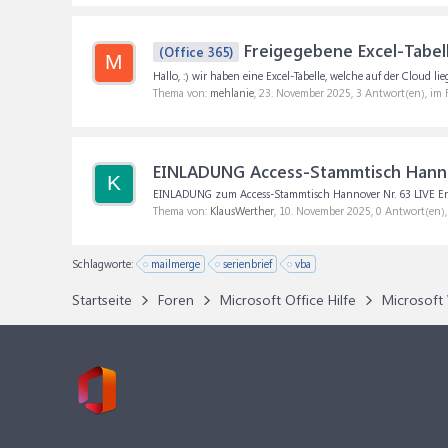
Freigegebene Excel-Tabell
(Office 365)
M
Hallo, :) wir haben eine Excel-Tabelle, welche auf der Cloud 
Thema von:
mehlanie
,
23. November 2025
, 3 Antwort(en), im
EINLADUNG Access-Stammtisch Hannov
K
EINLADUNG zum Access-Stammtisch Hannover Nr. 63 LIVE Endlich
Thema von:
KlausWerther
,
10. November 2025
, 0 Antwort(en)
Schlagworte:
mailmerge
serienbrief
vba
Startseite
Foren
Microsoft Office Hilfe
Microsoft 