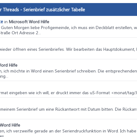
 ausgewählte Speicherort ist ungültig", vbOKOnly + vbCrit
er = 5852 Then

r Threads - Serienbrief zusätzlicher Tabelle
 Dokument ist kein Serienbrief"

er = 4198 Then

 ausgewählte Speicherort ist ungültig", vbOKOnly + vbCrit
te
in
Microsoft Word Hilfe
er = 91 Then

: Guten Morgen liebe Profigemeinde, ich muss ein Deckblatt erstellen, 
ortieren von Rechnungen abgebrochen", vbOKOnly + vbExclam
traße Ort Adresse 2...
er > 0 Then

ekannter Fehler: " & Err.Number & " - Bitte Makro erneut
eder öffnen eines Serienbriefes. Wir bearbeiten das Hauptdokument, ha
hnungen erfolgreich exportiert", vbOKOnly + vbInformation
ord Hilfe
n, ich möchte in Word einen Serienbrief schreiben. Die entsprechenden
ng...
rmat eingeben wie ich will, er druckt immer das uS-Format <monat/tag/J
 in meinem Serienbrief um eine Rückantwort mit Datum bitten. Die Rücka
Word Hilfe
en, ich verzweifle gerade an der Seriendruckfunktion in Word. Ich habe
s...