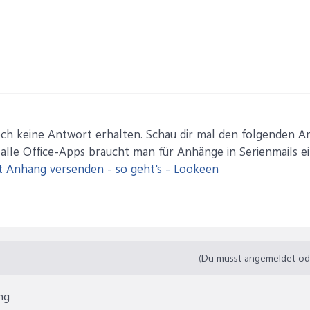
ation = wdSendToNewDocument

ssBlankLines = True

ataSource

rstRecord = .ActiveRecord

stRecord = .ActiveRecord

ief = Path & "2020-" & .DataFields("RECHNUNG").Value & ".


e Pause:=False

aSource.DataFields("RECHNUNG").Value > "" Then

iveDocument.SaveAs FileName:=sBrief

och keine Antwort erhalten. Schau dir mal den folgenden Ar
ocument.Close False

 alle Office-Apps braucht man für Anhänge in Serienmails e
t Anhang versenden - so geht's - Lookeen
aSource.ActiveRecord < .DataSource.RecordCount Then

taSource.ActiveRecord = wdNextRecord

 Do



(Du musst angemeldet oder
ible = True

ng
 76 Then
