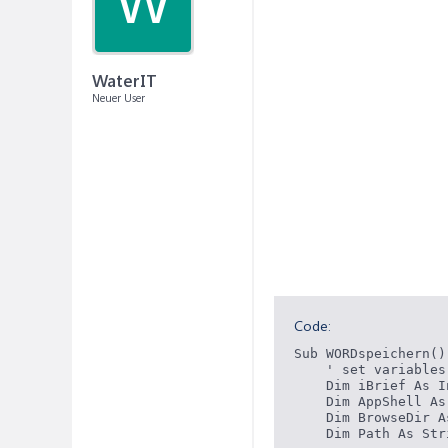
W
WaterIT
Neuer User
Code:
Sub WORDspeichern()

    ' set variables

    Dim iBrief As I
    Dim AppShell As
    Dim BrowseDir A
    Dim Path As Stri