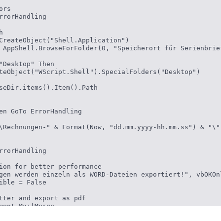
rs

rrorHandling



CreateObject("Shell.Application")

 AppShell.BrowseForFolder(0, "Speicherort für Serienbrie
"Desktop" Then

teObject("WScript.Shell").SpecialFolders("Desktop")

seDir.items().Item().Path

en GoTo ErrorHandling

\Rechnungen-" & Format(Now, "dd.mm.yyyy-hh.mm.ss") & "\"

rrorHandling

ion for better performance

gen werden einzeln als WORD-Dateien exportiert!", vbOKOnl
ible = False

tter and export as pdf

ment.MailMerge

.ActiveRecord = 1
