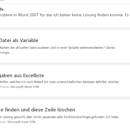
fe
n Problem in Word 2007 für das ich bisher keine Lösung finden konnte. Es
atei als Variable
amen der aktuellen Datei auslesen und in einer Variable weiterverarbeiten? Danke...
nstiges
gaben aus Excelliste
tellen, welches ich nach Bedarf mit zwei unterschiedlichen Adressen befüllen möchte:...
m Forum:
Microsoft Word Hilfe
te finden und diese Zeile löschen
 Lösung gesucht, aber nichts passendes oder funktionstüchtiges gefunden. Ich habe...
Forum:
Microsoft Excel Hilfe