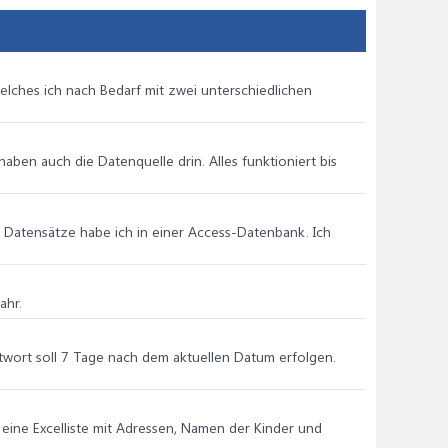
ical

ical

welches ich nach Bedarf mit zwei unterschiedlichen
ation

 ausführen.", vbOKOnly + vbCritical

ben auch die Datenquelle drin. Alles funktioniert bis


 Datensätze habe ich in einer Access-Datenbank. Ich
ahr.
ntwort soll 7 Tage nach dem aktuellen Datum erfolgen.
 eine Excelliste mit Adressen, Namen der Kinder und