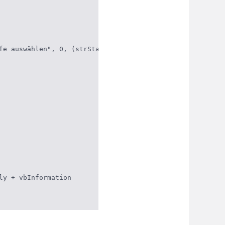
fe auswählen", 0, (strStartPath))

y + vbInformation
