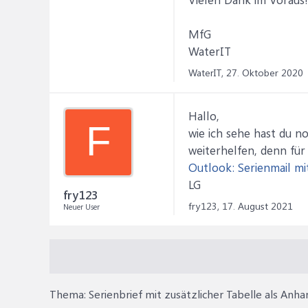
        Do

            .Destin
            .Suppre
MfG
            With .D
                .Fi
WaterIT
                .La
                sBr
WaterIT,
27. Oktober 2020
            End With
            .Execut
            If .Dat
Hallo,
                Act
F
wie ich sehe hast du n
            End If

            ActiveD
weiterhelfen, denn für
Outlook: Serienmail mi
            If .Dat
                .Da
LG
            Else

fry123
                Exit
fry123,
17. August 2021
Neuer User
            End If

        Loop

    End With

    ' error handling
ErrorHandling:

    Application.Vis
Thema:
Serienbrief mit zusätzlicher Tabelle als Anha
    If Err.Number =