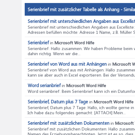
        MsgBox "Der
    ElseIf Err.Numb
Serienbrief mit zusätzlicher Tabelle als Anhang - Simila
        MsgBox "Das
    ElseIf Err.Numb
        MsgBox "Der
Serienbrief mit unterschiedlichen Angaben aus Excellis
    ElseIf Err.Numb
Serienbrief mit unterschiedlichen Angaben aus Excelliste
        MsgBox "Exp
Adressen befüllen möchte: Adresse 1 Name, z.B. Müller S
    ElseIf Err.Numb
        MsgBox "Unb
Serienbrief
in
Microsoft Word Hilfe
    Else

Serienbrief
: Hallo zusammen. Wir haben Probleme beim wi
        MsgBox "Rec
dahin richtig. Wenn wir die...
    End If

Serienbrief von Word aus mit Anhängen
in
Microsoft W
Serienbrief von Word aus mit Anhängen
: Hallo zusamme
kann sie aber auch in Excel exportieren. Bei der Versendu
Word serianbrief
in
Microsoft Word Hilfe
Word serianbrief
: Beim Serienbrief kann ich ein Datumfo
Serienbrief, Datum plus 7 Tage
in
Microsoft Word Hilfe
Serienbrief, Datum plus 7 Tage
: Hallo, ich wollte gerne
Ich habe dazu folgendes gemacht: [ATTACH] Mein...
Serienbrief mit zusätzlichen Dokumenten
in
Microsoft 
Serienbrief mit zusätzlichen Dokumenten
: Hallo zusamm
Namen des Erziehungsberechtigten. Jetzt ist es so, dass e