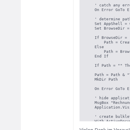
    ' catch any erro
    On Error GoTo E
    ' determine path
    Set AppShell = 
    Set BrowseDir =
    If BrowseDir = 
        Path = Crea
    Else

        Path = Brow
    End If

    If Path = "" Th
    Path = Path & "
    MkDir Path

    On Error GoTo E
    ' hide applicat
    MsgBox "Rechnun
    Application.Vis
    ' create bulkle
    With ActiveDocu
        .DataSource
Vielen Dank im Voraus!