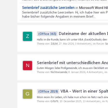
Serienbrief zusätzliche Leerzeilen
in
Microsoft Word Hil
Serienbrief zusätzliche Leerzeilen
: Hi, ich habe hier ei
habe bisher folgende Angaben in meinem Brief...
Dateiname der aktuellen D
(Office 365)
Z
Hallo in die Runde, kann ich unter VBA (Excel/Outlook) den N
Thema von:
ZdLM
,
27. Mai 2026
, 3 Antwort(en), im Forum:
So
Serienbrief mit unterschiedlichen An
N
Guten Morgen liebe Profigemeinde, ich muss ein Deckblatt ers
Thema von:
Nichtwissende
,
8. Januar 2026
, 4 Antwort(en), i
VBA - Wert in einer Spal
(Office 2019)
G
Moin moin ihr Lieben, ich habe nun schon im Netz nach einer
Thema von:
GiTo79
,
10. Dezember 2025
, 13 Antwort(en), im 