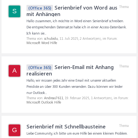
Serienbrief von Word aus
Thema
(Office 365)
S
mit Anhängen
Hallo zusammen, ich möchte in Word einen Serienbrief schreiben.
Die entsprechenden Datensätze habe ich in einer Access-Datenbank.
Ich kann sie...
Thema von:
schubidu
,
11. Juli 2025
, 2 Antwort(en), im Forum:
Microsoft Word Hilfe
Serien-Email mit Anhang
Thema
(Office 365)
A
realisieren
Hallo, wir müssen jedes Jahr eine Email mit unserer aktuellen
Preisliste an über 300 Kunden versenden. Dazu können wir leider
nur Outlook...
Thema von:
Andreas7611
,
19. Februar 2025
, 1 Antwort(en), im Forum:
Microsoft Outlook Hilfe
Serienbrief mit Schnellbausteine
Thema
G
Liebe Community, ich bitte um eure Hilfe bei einem kleinen Problem.