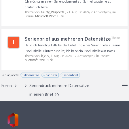
Ich möchte in einem Seriendokument auf Schnellbausteine zu
greifen. Ich habe...
Thema von:
Gruffy_Wuppertal
,
21. August 2024
, 2 Antwort(en), im
Forum:
Microsoft Word Hilfe
Serienbrief aus mehreren Datensätze
Thema
I
Hallo ich benötige Hilfe bei der Erstellung eines Serienbriefes aus eine
Excel Tabelle. Hintergrund ist, ich habe ein Excel Tabelle aus Teams...
Thema von:
icjc99
,
1. August 2024
, 17 Antwort(en), im Forum:
Microsoft Excel Hilfe
Schlagworte:
datensätze
nächster
serienbrief
Foren
...
Seriendruck mehrere Datensätze
in einen Brief ???