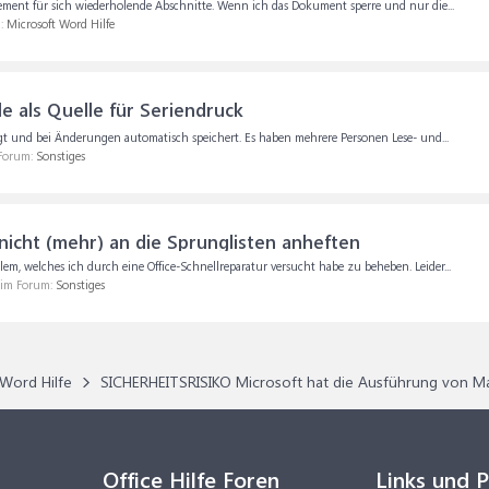
ement für sich wiederholende Abschnitte. Wenn ich das Dokument sperre und nur die...
m:
Microsoft Word Hilfe
e als Quelle für Seriendruck
liegt und bei Änderungen automatisch speichert. Es haben mehrere Personen Lese- und...
 Forum:
Sonstiges
nicht (mehr) an die Sprunglisten anheften
lem, welches ich durch eine Office-Schnellreparatur versucht habe zu beheben. Leider...
, im Forum:
Sonstiges
Word Hilfe
SICHERHEITSRISIKO Microsoft hat die Ausführung vo
Office Hilfe Foren
Links und 