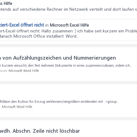
s Hilfe
rontends auf verschiedene Rechner im Netzwerk verteilt und dort laufen
ziert-Excel öffnet nicht
in
Microsoft Excel Hilfe
ert-Excel öffnet nicht
: Hallo zusammen :) ich habe seit kurzem ein Probl
ach Microsoft Office installiert. Word...
 von Aufzählungszeichen und Nummerierungen
r kurzem versucht, den Text mehrerer Dokumente in eines zusammenzufassen, indem ich...
Forum:
Microsoft Word Hilfe
ibbon den Button für Einzug verkleinern/vergrößern einblenden mit : <group...
m:
Microsoft Word Hilfe
wdh. Abschn. Zeile nicht löschbar