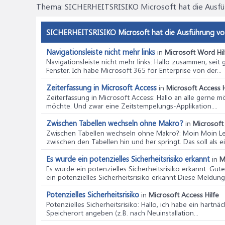
Thema:
SICHERHEITSRISIKO Microsoft hat die Ausführ
SICHERHEITSRISIKO Microsoft hat die Ausführung von 
Navigationsleiste nicht mehr links
in
Microsoft Word Hil
Navigationsleiste nicht mehr links
: Hallo zusammen, seit
Fenster. Ich habe Microsoft 365 for Enterprise von der...
Zeiterfassung in Microsoft Access
in
Microsoft Access H
Zeiterfassung in Microsoft Access
: Hallo an alle gerne 
möchte. Und zwar eine Zeitstempelungs-Applikation....
Zwischen Tabellen wechseln ohne Makro?
in
Microsoft 
Zwischen Tabellen wechseln ohne Makro?
: Moin Moin Le
zwischen den Tabellen hin und her springt. Das soll als ei
Es wurde ein potenzielles Sicherheitsrisiko erkannt
in
M
Es wurde ein potenzielles Sicherheitsrisiko erkannt
: Gut
ein potenzielles Sicherheitsrisiko erkannt Diese Meldung 
Potenzielles Sicherheitsrisiko
in
Microsoft Access Hilfe
Potenzielles Sicherheitsrisiko
: Hallo, ich habe ein hart
Speicherort angeben (z.B. nach Neuinstallation...