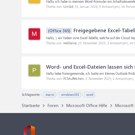
Hallo, ich habe in meinem Word-Formular ein Inhaltssteuerel
Thema von:
UniSol
,
31. Januar 2026
, 9 Antwort(en), im Foru
Freigegebene Excel-Tabell
(Office 365)
M
Hallo, :) wir haben eine Excel-Tabelle, welche auf der Cloud 
Thema von:
mehlanie
,
23. November 2025
, 3 Antwort(en), im
Word- und Excel-Dateien lassen sich 
P
Hallo liebe Forengemeinde, ich hatte ein kleines Outlook-Prob
Thema von:
PCMuffelchen
,
4. November 2025
, 1 Antwort(en)
Schlagworte:
macro
windows365
word
Startseite
Foren
Microsoft Office Hilfe
Microsoft 