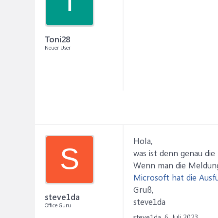
T
Toni28
Neuer User
Hola,
S
was ist denn genau die
Wenn man die Meldung 
Microsoft hat die Aus
Gruß,
steve1da
steve1da
Office Guru
steve1da,
6. Juli 2023