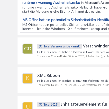
runtime / warnung / sicherheitsrisiko
in
Microsoft Acces
runtime / warnung / sicherheitsrisiko
: Hallo, ich habe F
start die Meldung (siehe Bild -> Anhang) das es ein...
MS Office hat ein potentielles Sicherheitsrisiko identifi
MS Office hat ein potentielles Sicherheitsrisiko identifizi
konnte.... Ich habe Windows 10 auf meinem Laptop und dan
Verschwinden
(Office Version unbekannt)
CD
Hallo zusammen, ich habe ein Problem mit Word. Ich habe vo
Thema von:
Charles.Drake
,
10. April 2026
, 3 Antwort(en), im 
XML Ribbon
K
Hallo zusammen, ich möchte im benutzerdefinierten (Word)-R
Thema von:
KaDe63
,
4. Februar 2026
, 2 Antwort(en), im Foru
Inhaltsteuerelement für 
(Office 2016)
U