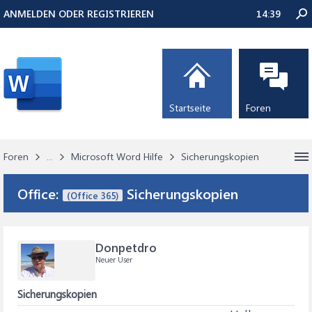
ANMELDEN ODER REGISTRIEREN
14:39
Startseite
Foren
Foren
...
Microsoft Word Hilfe
Sicherungskopien
Office:
Sicherungskopien
(Office 365)
Donpetdro
Neuer User
Sicherungskopien