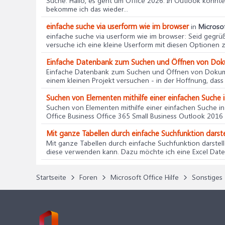
Suche
: Hallo, es geht um Office 2026. In Outlook konnt
bekomme ich das wieder...
einfache suche via userform wie im browser
in
Microsof
einfache suche via userform wie im browser
: Seid gegrü
versuche ich eine kleine Userform mit diesen Optionen zu
Einfache Datenbank zum Suchen und Öffnen von Do
Einfache Datenbank zum Suchen und Öffnen von Doku
einem kleinen Projekt versuchen - in der Hoffnung, dass d
Suchen von Elementen mithilfe einer einfachen Suche 
Suchen von Elementen mithilfe einer einfachen Suche i
Office Business Office 365 Small Business Outlook 2016 f
Mit ganze Tabellen durch einfache Suchfunktion darstel
Mit ganze Tabellen durch einfache Suchfunktion darstell
diese verwenden kann. Dazu möchte ich eine Excel Datei 
Startseite
Foren
Microsoft Office Hilfe
Sonstiges