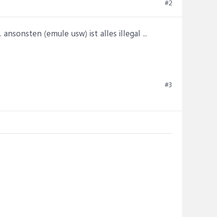
#2
nsonsten (emule usw) ist alles illegal ...
#3