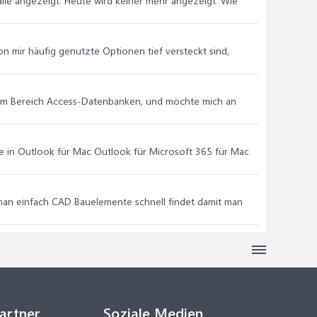
alle angezeigt. Heute wird keiner mehr angezeigt. Wie
on mir häufig genutzte Optionen tief versteckt sind,
e im Bereich Access-Datenbanken, und möchte mich an
e in Outlook für Mac Outlook für Microsoft 365 für Mac
r man einfach CAD Bauelemente schnell findet damit man
Partner
Soziale Medien