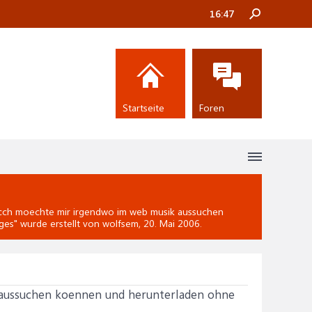
16:47
Startseite
Foren
cch moechte mir irgendwo im web musik aussuchen
ges
" wurde erstellt von wolfsem,
20. Mai 2006
.
 aussuchen koennen und herunterladen ohne