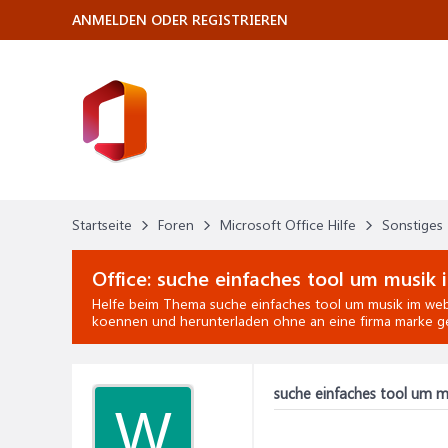
ANMELDEN ODER REGISTRIEREN
Startseite
Foren
Microsoft Office Hilfe
Sonstiges
Office:
suche einfaches tool um musik
Helfe beim Thema
suche einfaches tool um musik im we
koennen und herunterladen ohne an eine firma marke ge
suche einfaches tool um 
W