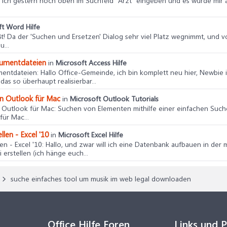
e ich gestern noch oben im Suchfeld "Arzt" eingeben und es wurde mir 
t Word Hilfe
ßt! Da der 'Suchen und Ersetzen' Dialog sehr viel Platz wegnimmt, und v
...
kumentdateien
in
Microsoft Access Hilfe
mentdateien
: Hallo Office-Gemeinde, ich bin komplett neu hier, Newbi
as so überhaupt realisierbar...
in Outlook für Mac
in
Microsoft Outlook Tutorials
n Outlook für Mac
: Suchen von Elementen mithilfe einer einfachen Such
ür Mac...
len - Excel '10
in
Microsoft Excel Hilfe
en - Excel '10
: Hallo, und zwar will ich eine Datenbank aufbauen in de
erstellen (ich hänge euch...
suche einfaches tool um musik im web legal downloaden
Office Hilfe Foren
Links und 