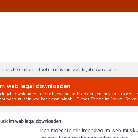
suche einfaches tool um musik im web legal downloaden
 im web legal downloaden
b legal downloaden
in
Sonstiges
um das Problem gemeinsam zu lösen; i
bunden zu sein was kann man mir als... Dieses Thema im Forum "
Sonsti
musik im web legal downloaden
icch moechte mir irgendwo im web musik
an eine firma marke gebunden zu sein