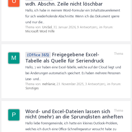
U
wdh. Abschn. Zeile nicht löschbar
Hallo, ich habe in meinem Word-Formular ein Inhaltssteuerelement
für sich wiederholende Abschnitte. Wenn ich das Dokument sperre
und nur die...
Thema von:
UniSol
,
31. Januar 2026
, 9 Antwort(en), im Forum:
Microsoft Word Hilfe
Freigegebene Excel-
Thema
(Office 365)
M
Tabelle als Quelle für Seriendruck
Hallo, :) wir haben eine Excel-Tabelle, welche auf der Cloud liegt und
bei Änderungen automatisch speichert. Es haben mehrere Personen
Lese- und...
Thema von:
mehlanie
,
23. November 2025
, 3 Antwort(en), im Forum:
Sonstiges
Word- und Excel-Dateien lassen sich
Thema
P
nicht (mehr) an die Sprunglisten anheften
Hallo liebe Forengemeinde, ich hatte ein kleines Outlook-Problem,
welches ich durch eine Office-Schnellreparatur versucht habe zu