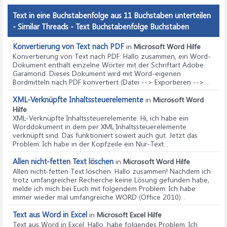
Text in eine Buchstabenfolge aus 11 Buchstaben unterteilen
- Similar Threads - Text Buchstabenfolge Buchstaben
Konvertierung von Text nach PDF
in
Microsoft Word Hilfe
Konvertierung von Text nach PDF
: Hallo zusammen, ein Word-
Dokument enthält einzelne Wörter mit der Schriftart Adobe
Garamond. Dieses Dokument wird mit Word-eigenen
Bordmitteln nach PDF konvertiert (Datei --> Exportieren -->...
XML-Verknüpfte Inhaltssteuerelemente
in
Microsoft Word
Hilfe
XML-Verknüpfte Inhaltssteuerelemente
: Hi, ich habe ein
Worddokument in dem per XML Inhaltssteuerelemente
verknüpft sind. Das funktioniert soweit auch gut. Jetzt das
Problem: Ich habe in der Kopfzeile ein Nur-Text...
Allen nicht-fetten Text löschen
in
Microsoft Word Hilfe
Allen nicht-fetten Text löschen
: Hallo zusammen! Nachdem ich
trotz umfangreicher Recherche keine Lösung gefunden habe,
melde ich mich bei Euch mit folgendem Problem: Ich habe
immer wieder mal umfangreiche WORD (Office 2010)...
Text aus Word in Excel
in
Microsoft Excel Hilfe
Text aus Word in Excel
: Hallo, habe folgendes Problem: Ich