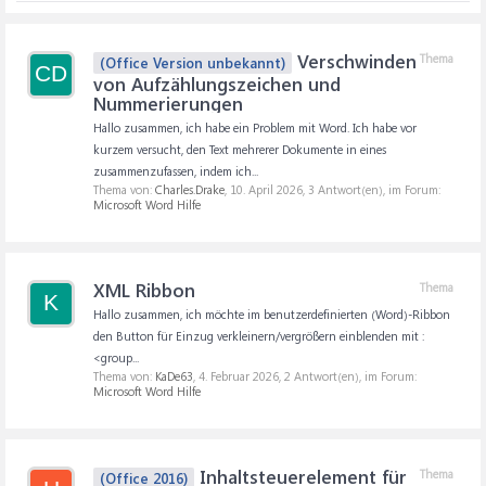
Verschwinden
Thema
(Office Version unbekannt)
CD
von Aufzählungszeichen und
Nummerierungen
Hallo zusammen, ich habe ein Problem mit Word. Ich habe vor
kurzem versucht, den Text mehrerer Dokumente in eines
zusammenzufassen, indem ich...
Thema von:
Charles.Drake
,
10. April 2026
, 3 Antwort(en), im Forum:
Microsoft Word Hilfe
XML Ribbon
Thema
K
Hallo zusammen, ich möchte im benutzerdefinierten (Word)-Ribbon
den Button für Einzug verkleinern/vergrößern einblenden mit :
<group...
Thema von:
KaDe63
,
4. Februar 2026
, 2 Antwort(en), im Forum:
Microsoft Word Hilfe
Inhaltsteuerelement für
Thema
(Office 2016)