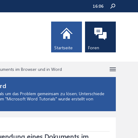
16:06
Startseite
Foren
uments im Browser und in Word
rd
ls
um das Problem gemeinsam zu lösen; Unterschiede
um "
Microsoft Word Tutorials
" wurde erstellt von
rwendung eines Dokuments im