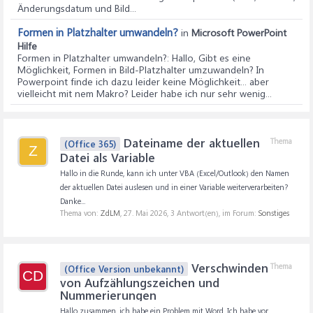
Änderungsdatum und Bild...
Formen in Platzhalter umwandeln?
in
Microsoft PowerPoint
Hilfe
Formen in Platzhalter umwandeln?
: Hallo, Gibt es eine
Möglichkeit, Formen in Bild-Platzhalter umzuwandeln? In
Powerpoint finde ich dazu leider keine Möglichkeit... aber
vielleicht mit nem Makro? Leider habe ich nur sehr wenig...
Dateiname der aktuellen
Thema
(Office 365)
Z
Datei als Variable
Hallo in die Runde, kann ich unter VBA (Excel/Outlook) den Namen
der aktuellen Datei auslesen und in einer Variable weiterverarbeiten?
Danke...
Thema von:
ZdLM
,
27. Mai 2026
, 3 Antwort(en), im Forum:
Sonstiges
Verschwinden
Thema
(Office Version unbekannt)
CD
von Aufzählungszeichen und
Nummerierungen
Hallo zusammen, ich habe ein Problem mit Word. Ich habe vor