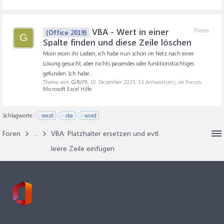
VBA - Wert in einer
Thema
(Office 2019)
G
Spalte finden und diese Zeile löschen
Moin moin ihr Lieben, ich habe nun schon im Netz nach einer
Lösung gesucht, aber nichts passendes oder funktionstüchtiges
gefunden. Ich habe...
Thema von:
GiTo79
,
10. Dezember 2025
, 13 Antwort(en), im Forum:
Microsoft Excel Hilfe
Schlagworte:
excel
vba
word
Foren
...
VBA: Platzhalter ersetzen und evtl.
leere Zeile einfügen