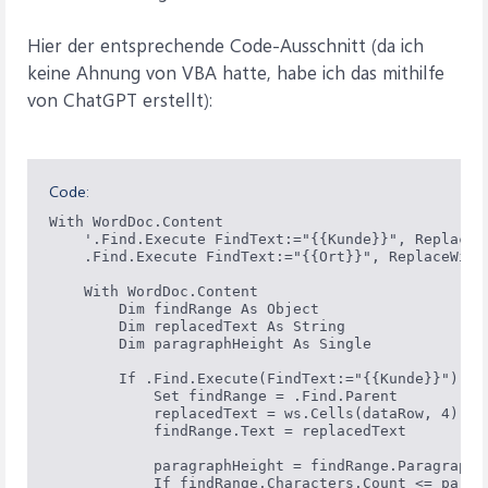
Hier der entsprechende Code-Ausschnitt (da ich
keine Ahnung von VBA hatte, habe ich das mithilfe
von ChatGPT erstellt):
Code:
With WordDoc.Content

    '.Find.Execute FindText:="{{Kunde}}", ReplaceW
    .Find.Execute FindText:="{{Ort}}", ReplaceWith
    With WordDoc.Content

        Dim findRange As Object

        Dim replacedText As String

        Dim paragraphHeight As Single

        If .Find.Execute(FindText:="{{Kunde}}") The
            Set findRange = .Find.Parent

            replacedText = ws.Cells(dataRow, 4).Val
            findRange.Text = replacedText

            paragraphHeight = findRange.ParagraphFo
            If findRange.Characters.Count <= paragr