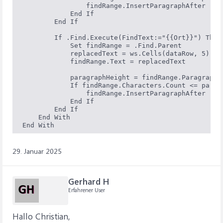
                findRange.InsertParagraphAfter

            End If

        End If

        If .Find.Execute(FindText:="{{Ort}}") Then

            Set findRange = .Find.Parent

            replacedText = ws.Cells(dataRow, 5).Val
            findRange.Text = replacedText

            paragraphHeight = findRange.ParagraphFo
            If findRange.Characters.Count <= paragr
                findRange.InsertParagraphAfter

            End If

        End If

    End With

End With
29. Januar 2025
Gerhard H
Erfahrener User
Hallo Christian,