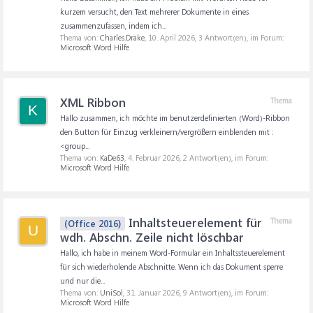
kurzem versucht, den Text mehrerer Dokumente in eines
zusammenzufassen, indem ich...
Thema von:
Charles.Drake
,
10. April 2026
, 3 Antwort(en), im Forum:
Microsoft Word Hilfe
XML Ribbon
Thema
K
Hallo zusammen, ich möchte im benutzerdefinierten (Word)-Ribbon
den Button für Einzug verkleinern/vergrößern einblenden mit :
<group...
Thema von:
KaDe63
,
4. Februar 2026
, 2 Antwort(en), im Forum:
Microsoft Word Hilfe
Inhaltsteuerelement für
Thema
(Office 2016)
U
wdh. Abschn. Zeile nicht löschbar
Hallo, ich habe in meinem Word-Formular ein Inhaltssteuerelement
für sich wiederholende Abschnitte. Wenn ich das Dokument sperre
und nur die...
Thema von:
UniSol
,
31. Januar 2026
, 9 Antwort(en), im Forum:
Microsoft Word Hilfe