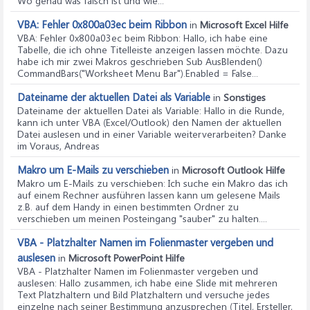
Wo genau was falsch ist und wie...
VBA: Fehler 0x800a03ec beim Ribbon
in
Microsoft Excel Hilfe
VBA: Fehler 0x800a03ec beim Ribbon
: Hallo, ich habe eine
Tabelle, die ich ohne Titelleiste anzeigen lassen möchte. Dazu
habe ich mir zwei Makros geschrieben Sub AusBlenden()
CommandBars("Worksheet Menu Bar").Enabled = False...
Dateiname der aktuellen Datei als Variable
in
Sonstiges
Dateiname der aktuellen Datei als Variable
: Hallo in die Runde,
kann ich unter VBA (Excel/Outlook) den Namen der aktuellen
Datei auslesen und in einer Variable weiterverarbeiten? Danke
im Voraus, Andreas
Makro um E-Mails zu verschieben
in
Microsoft Outlook Hilfe
Makro um E-Mails zu verschieben
: Ich suche ein Makro das ich
auf einem Rechner ausführen lassen kann um gelesene Mails
z.B. auf dem Handy in einen bestimmten Ordner zu
verschieben um meinen Posteingang "sauber" zu halten....
VBA - Platzhalter Namen im Folienmaster vergeben und
auslesen
in
Microsoft PowerPoint Hilfe
VBA - Platzhalter Namen im Folienmaster vergeben und
auslesen
: Hallo zusammen, ich habe eine Slide mit mehreren
Text Platzhaltern und Bild Platzhaltern und versuche jedes
einzelne nach seiner Bestimmung anzusprechen (Titel, Ersteller,