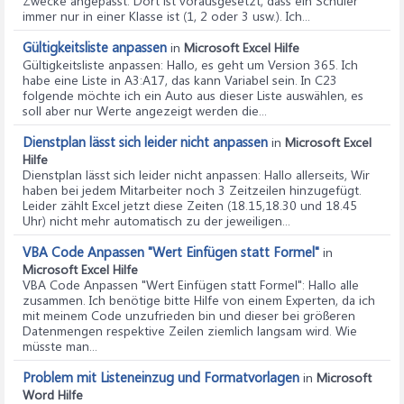
Zwecke angepasst. Dort ist vorausgesetzt, dass ein Schüler
immer nur in einer Klasse ist (1, 2 oder 3 usw.). Ich...
Gültigkeitsliste anpassen
in
Microsoft Excel Hilfe
Gültigkeitsliste anpassen
: Hallo, es geht um Version 365. Ich
habe eine Liste in A3:A17, das kann Variabel sein. In C23
folgende möchte ich ein Auto aus dieser Liste auswählen, es
soll aber nur Werte angezeigt werden die...
Dienstplan lässt sich leider nicht anpassen
in
Microsoft Excel
Hilfe
Dienstplan lässt sich leider nicht anpassen
: Hallo allerseits, Wir
haben bei jedem Mitarbeiter noch 3 Zeitzeilen hinzugefügt.
Leider zählt Excel jetzt diese Zeiten (18.15,18.30 und 18.45
Uhr) nicht mehr automatisch zu der jeweiligen...
VBA Code Anpassen "Wert Einfügen statt Formel"
in
Microsoft Excel Hilfe
VBA Code Anpassen "Wert Einfügen statt Formel"
: Hallo alle
zusammen. Ich benötige bitte Hilfe von einem Experten, da ich
mit meinem Code unzufrieden bin und dieser bei größeren
Datenmengen respektive Zeilen ziemlich langsam wird. Wie
müsste man...
Problem mit Listeneinzug und Formatvorlagen
in
Microsoft
Word Hilfe