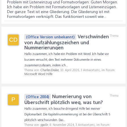
Problem mit Listeneinzug und Formatvorlagen
: Guten Morgen.
Ich habe ein Problem mit Formatvorlagen und Listeneinzügen.
Der ganze Text ist eine Gliederung. Die Gliederung ist mit
Formatvorlagen verknüpft. Das funktioniert soweit wie...
Verschwinden
Thema
(Office Version unbekannt)
CD
von Aufzählungszeichen und
Nummerierungen
Hallo zusammen, ich habe ein Problem mit Word. Ich habe vor
kurzem versucht, den Text mehrerer Dokumente in eines
zusammenzufassen, indem ich...
Thema von:
Charles.Drake
,
10. April 2026
, 3 Antwort(en), im Forum:
Microsoft Word Hilfe
Numerierung von
Thema
(Office 2004)
P
Überschrift plötzlich weg, was tun?
Hallo zusammen, ich brauche dringend Hilfe bei meiner
Diplomarbeit: Die Kapitelnummerierung ist bei der Überschrift 5
plötzlich verschwunden. Das...
Thema von:
ppc0r
,
8. November 2024
, 3 Antwort(en), im Forum: