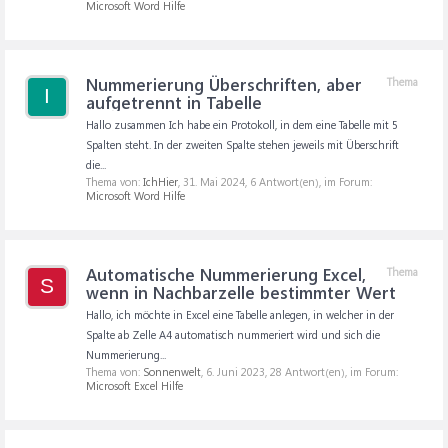
Microsoft Word Hilfe
Nummerierung Überschriften, aber
Thema
I
aufgetrennt in Tabelle
Hallo zusammen Ich habe ein Protokoll, in dem eine Tabelle mit 5
Spalten steht. In der zweiten Spalte stehen jeweils mit Überschrift
die...
Thema von:
IchHier
,
31. Mai 2024
, 6 Antwort(en), im Forum:
Microsoft Word Hilfe
Automatische Nummerierung Excel,
Thema
S
wenn in Nachbarzelle bestimmter Wert
Hallo, ich möchte in Excel eine Tabelle anlegen, in welcher in der
Spalte ab Zelle A4 automatisch nummeriert wird und sich die
Nummerierung...
Thema von:
Sonnenwelt
,
6. Juni 2023
, 28 Antwort(en), im Forum:
Microsoft Excel Hilfe