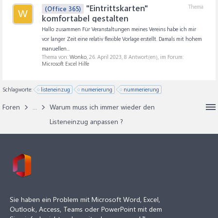
"Eintrittskarten"
Thema
(Office 365)
W
komfortabel gestalten
Hallo zusammen Für Veranstaltungen meines Vereins habe ich mir
vor langer Zeit eine relativ flexible Vorlage erstellt. Damals mit hohem
manuellen...
Thema von:
Wonko
,
26. April 2023
, 8 Antwort(en), im Forum:
Microsoft Excel Hilfe
Schlagworte:
listeneinzug
numerierung
nummerierung
Foren
...
Warum muss ich immer wieder den
Listeneinzug anpassen ?
Sie haben ein Problem mit Microsoft Word, Excel,
Outlook, Access, Teams oder PowerPoint mit dem