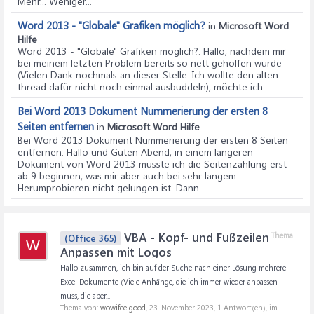
Mehr... Weniger...
Word 2013 - "Globale" Grafiken möglich?
in
Microsoft Word
Hilfe
Word 2013 - "Globale" Grafiken möglich?
: Hallo, nachdem mir
bei meinem letzten Problem bereits so nett geholfen wurde
(Vielen Dank nochmals an dieser Stelle: Ich wollte den alten
thread dafür nicht noch einmal ausbuddeln), möchte ich...
Bei Word 2013 Dokument Nummerierung der ersten 8
Seiten entfernen
in
Microsoft Word Hilfe
Bei Word 2013 Dokument Nummerierung der ersten 8 Seiten
entfernen
: Hallo und Guten Abend, in einem längeren
Dokument von Word 2013 müsste ich die Seitenzählung erst
ab 9 beginnen, was mir aber auch bei sehr langem
Herumprobieren nicht gelungen ist. Dann...
VBA - Kopf- und Fußzeilen
Thema
(Office 365)
W
Anpassen mit Logos
Hallo zusammen, ich bin auf der Suche nach einer Lösung mehrere
Excel Dokumente (Viele Anhänge, die ich immer wieder anpassen
muss, die aber...
Thema von:
wowifeelgood
,
23. November 2023
, 1 Antwort(en), im