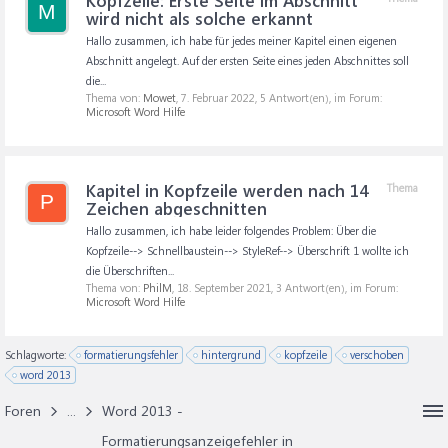
Kopfzeile: Erste Seite im Abschnitt
M
wird nicht als solche erkannt
Hallo zusammen, ich habe für jedes meiner Kapitel einen eigenen
Abschnitt angelegt. Auf der ersten Seite eines jeden Abschnittes soll
die...
Thema von:
Mowet
,
7. Februar 2022
, 5 Antwort(en), im Forum:
Microsoft Word Hilfe
Kapitel in Kopfzeile werden nach 14
Thema
P
Zeichen abgeschnitten
Hallo zusammen, ich habe leider folgendes Problem: Über die
Kopfzeile--> Schnellbaustein--> StyleRef--> Überschrift 1 wollte ich
die Überschriften...
Thema von:
PhilM
,
18. September 2021
, 3 Antwort(en), im Forum:
Microsoft Word Hilfe
Schlagworte:
formatierungsfehler
hintergrund
kopfzeile
verschoben
word 2013
Foren
...
Word 2013 -
Formatierungsanzeigefehler in