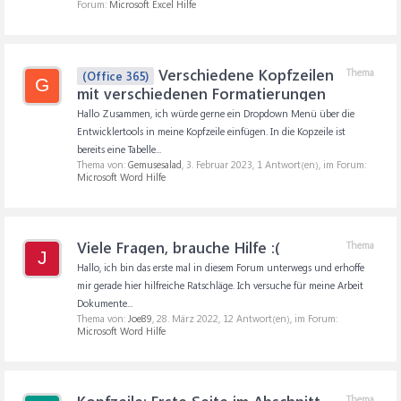
Forum:
Microsoft Excel Hilfe
Verschiedene Kopfzeilen
Thema
(Office 365)
G
mit verschiedenen Formatierungen
Hallo Zusammen, ich würde gerne ein Dropdown Menü über die
Entwicklertools in meine Kopfzeile einfügen. In die Kopzeile ist
bereits eine Tabelle...
Thema von:
Gemusesalad
,
3. Februar 2023
, 1 Antwort(en), im Forum:
Microsoft Word Hilfe
Viele Fragen, brauche Hilfe :(
Thema
J
Hallo, ich bin das erste mal in diesem Forum unterwegs und erhoffe
mir gerade hier hilfreiche Ratschläge. Ich versuche für meine Arbeit
Dokumente...
Thema von:
Joe89
,
28. März 2022
, 12 Antwort(en), im Forum:
Microsoft Word Hilfe
Thema