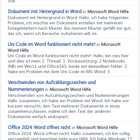
Sub...
Dokument mit Hintergrund in Word
in
Microsoft Word Hilfe
Dokument mit Hintergrund in Word
: Hallo, ich habe folgendes
Problem, ich möchte ein Dokument erstellen mit mehreren
Einlageblättern nach Muster. Bei meinem Muster gefällt mir gut,
das ich, wenn ich Bereiche zufürheren will, im...
Uni Code im Word funktioniert nicht mehr!
in
Microsoft
Word Hilfe
Uni Code im Word funktioniert nicht mehr!
: Hallo, bin neu hier
und dies ist mein 1. Thread. 1. Voraussetzung: 2 Notebooks
(NB) mit Win11 und Office365, beide mit demselben Fehler. 2.
Habe ein Problem mit dem Uni-Code im MS-Word. 3....
Verschwinden von Aufzählungszeichen und
Nummerierungen
in
Microsoft Word Hilfe
Verschwinden von Aufzählungszeichen und Nummerierungen
:
Hallo zusammen, ich habe ein Problem mit Word. Ich habe vor
kurzem versucht, den Text mehrerer Dokumente in eines
zusammenzufassen, indem ich den Text der anderen
Dokumente einfach einkopiert...
Office 2024: Word öffnet nicht
in
Microsoft Word Hilfe
Office 2024: Word öffnet nicht
: Hallo zusammen, ich bin völlig
verzweifelt und benötige bitte eure Hilfe. Ich habe Windows 11