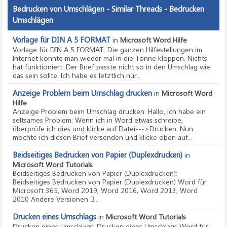
Bedrucken von Umschlägen - Similar Threads - Bedrucken
Umschlägen
Vorlage für DIN A 5 FORMAT
in
Microsoft Word Hilfe
Vorlage für DIN A 5 FORMAT
: Die ganzen Hilfestellungen im
Internet konnte man wieder mal in die Tonne kloppen. Nichts
hat funktioniert. Der Brief passte nicht so in den Umschlag wie
das sein sollte. Ich habe es letztlich nur...
Anzeige Problem beim Umschlag drucken
in
Microsoft Word
Hilfe
Anzeige Problem beim Umschlag drucken
: Hallo, ich habe ein
seltsames Problem: Wenn ich in Word etwas schreibe,
überprüfe ich dies und klicke auf Datei--->Drucken. Nun
möchte ich diesen Brief versenden und klicke oben auf...
Beidseitiges Bedrucken von Papier (Duplexdrucken)
in
Microsoft Word Tutorials
Beidseitiges Bedrucken von Papier (Duplexdrucken)
:
Beidseitiges Bedrucken von Papier (Duplexdrucken) Word für
Microsoft 365, Word 2019, Word 2016, Word 2013, Word
2010 Andere Versionen ...
Drucken eines Umschlags
in
Microsoft Word Tutorials
Drucken eines Umschlags
: Drucken eines Umschlags Word für