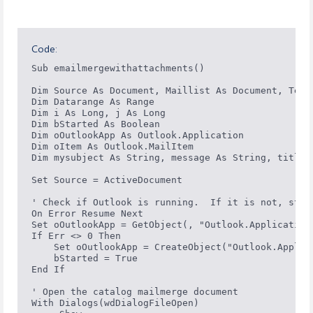
Code:
Sub emailmergewithattachments()

Dim Source As Document, Maillist As Document, TempD
Dim Datarange As Range

Dim i As Long, j As Long

Dim bStarted As Boolean

Dim oOutlookApp As Outlook.Application

Dim oItem As Outlook.MailItem

Dim mysubject As String, message As String, title A
Set Source = ActiveDocument

' Check if Outlook is running.  If it is not, start
On Error Resume Next

Set oOutlookApp = GetObject(, "Outlook.Application"
If Err <> 0 Then

    Set oOutlookApp = CreateObject("Outlook.Applica
    bStarted = True

End If

' Open the catalog mailmerge document

With Dialogs(wdDialogFileOpen)
