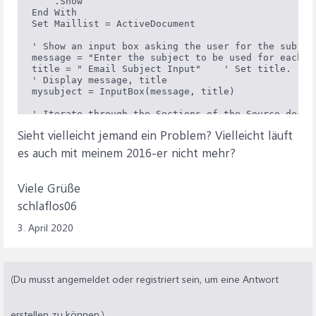
    .Show

End With

Set Maillist = ActiveDocument

' Show an input box asking the user for the subjec
message = "Enter the subject to be used for each e
title = " Email Subject Input"    ' Set title.

' Display message, title

mysubject = InputBox(message, title)

' Iterate through the Sections of the Source docum
' extracting the information to be included in each
Sieht vielleicht jemand ein Problem? Vielleicht läuft
For j = 1 To Source.Sections.Count - 1

    Set oItem = oOutlookApp.CreateItem(olMailItem)

es auch mit meinem 2016-er nicht mehr?
    With oItem

        .Subject = mysubject

        .Body = Source.Sections(j).Range.Text

Viele Grüße
        Set Datarange = Maillist.Tables(1).Cell(j, 
schlaflos06
        Datarange.End = Datarange.End - 1

        .To = Datarange

3. April 2020
        For i = 2 To Maillist.Tables(1).Columns.Cou
            Set Datarange = Maillist.Tables(1).Cell
            Datarange.End = Datarange.End - 1

            .Attachments.Add Trim(Datarange.Text), 
        Next i

(Du musst angemeldet oder registriert sein, um eine Antwort
        .Send

    End With

    Set oItem = Nothing

erstellen zu können.)