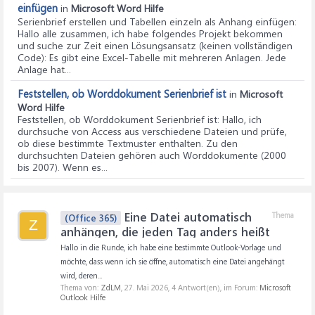
einfügen
in
Microsoft Word Hilfe
Serienbrief erstellen und Tabellen einzeln als Anhang einfügen
:
Hallo alle zusammen, ich habe folgendes Projekt bekommen
und suche zur Zeit einen Lösungsansatz (keinen vollständigen
Code): Es gibt eine Excel-Tabelle mit mehreren Anlagen. Jede
Anlage hat...
Feststellen, ob Worddokument Serienbrief ist
in
Microsoft
Word Hilfe
Feststellen, ob Worddokument Serienbrief ist
: Hallo, ich
durchsuche von Access aus verschiedene Dateien und prüfe,
ob diese bestimmte Textmuster enthalten. Zu den
durchsuchten Dateien gehören auch Worddokumente (2000
bis 2007). Wenn es...
Eine Datei automatisch
Thema
(Office 365)
Z
anhängen, die jeden Tag anders heißt
Hallo in die Runde, ich habe eine bestimmte Outlook-Vorlage und
möchte, dass wenn ich sie öffne, automatisch eine Datei angehängt
wird, deren...
Thema von:
ZdLM
,
27. Mai 2026
, 4 Antwort(en), im Forum:
Microsoft
Outlook Hilfe