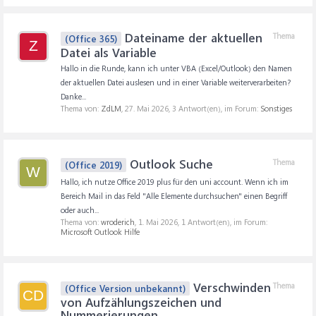
Dateiname der aktuellen
Thema
(Office 365)
Z
Datei als Variable
Hallo in die Runde, kann ich unter VBA (Excel/Outlook) den Namen
der aktuellen Datei auslesen und in einer Variable weiterverarbeiten?
Danke...
Thema von:
ZdLM
,
27. Mai 2026
, 3 Antwort(en), im Forum:
Sonstiges
Outlook Suche
Thema
(Office 2019)
W
Hallo, ich nutze Office 2019 plus für den uni account. Wenn ich im
Bereich Mail in das Feld "Alle Elemente durchsuchen" einen Begriff
oder auch...
Thema von:
wroderich
,
1. Mai 2026
, 1 Antwort(en), im Forum:
Microsoft Outlook Hilfe
Verschwinden
Thema
(Office Version unbekannt)
CD
von Aufzählungszeichen und
Nummerierungen