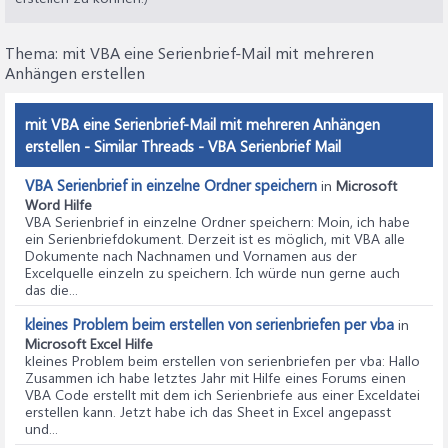
Next j

Maillist.Close wdDoNotSaveChanges

Thema:
'  Close Outlook if it was started by this macro.

mit VBA eine Serienbrief-Mail mit mehreren
If bStarted Then

Anhängen erstellen
    oOutlookApp.Quit

End If

mit VBA eine Serienbrief-Mail mit mehreren Anhängen
MsgBox Source.Sections.Count - 1 & " messages have 
erstellen - Similar Threads - VBA Serienbrief Mail
'Clean up

Set oOutlookApp = Nothing

VBA Serienbrief in einzelne Ordner speichern
in
Microsoft
Word Hilfe
VBA Serienbrief in einzelne Ordner speichern
: Moin, ich habe
ein Serienbriefdokument. Derzeit ist es möglich, mit VBA alle
Dokumente nach Nachnamen und Vornamen aus der
Excelquelle einzeln zu speichern. Ich würde nun gerne auch
das die...
kleines Problem beim erstellen von serienbriefen per vba
in
Microsoft Excel Hilfe
kleines Problem beim erstellen von serienbriefen per vba
: Hallo
Zusammen ich habe letztes Jahr mit Hilfe eines Forums einen
VBA Code erstellt mit dem ich Serienbriefe aus einer Exceldatei
erstellen kann. Jetzt habe ich das Sheet in Excel angepasst
und...