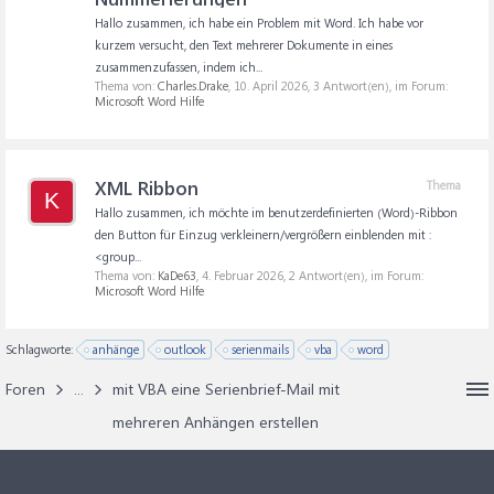
Hallo zusammen, ich habe ein Problem mit Word. Ich habe vor
kurzem versucht, den Text mehrerer Dokumente in eines
zusammenzufassen, indem ich...
Thema von:
Charles.Drake
,
10. April 2026
, 3 Antwort(en), im Forum:
Microsoft Word Hilfe
XML Ribbon
Thema
K
Hallo zusammen, ich möchte im benutzerdefinierten (Word)-Ribbon
den Button für Einzug verkleinern/vergrößern einblenden mit :
<group...
Thema von:
KaDe63
,
4. Februar 2026
, 2 Antwort(en), im Forum:
Microsoft Word Hilfe
Schlagworte:
anhänge
outlook
serienmails
vba
word
Foren
...
mit VBA eine Serienbrief-Mail mit
mehreren Anhängen erstellen